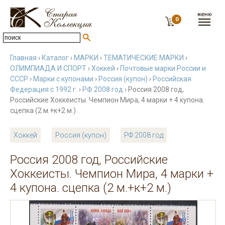
0
Главная
›
Каталог
›
МАРКИ
›
ТЕМАТИЧЕСКИЕ МАРКИ
›
ОЛИМПИАДА И СПОРТ
›
Хоккей
›
Почтовые марки России и
СССР
›
Марки с купонами
›
Россия (купон)
›
Российская
Федерация с 1992 г.
›
РФ 2008 год
› Россия 2008 год,
Российские Хоккеисты. Чемпион Мира, 4 марки + 4 купона.
сцепка (2 м.+к+2 м.)
Хоккей
Россия (купон)
РФ 2008 год
Россия 2008 год, Российские
Хоккеисты. Чемпион Мира, 4 марки +
4 купона. сцепка (2 м.+к+2 м.)