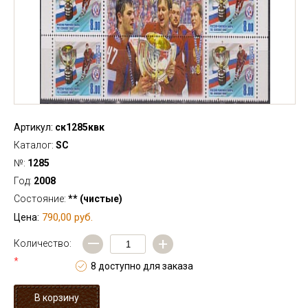
Артикул:
ск1285квк
Каталог:
SC
№:
1285
Год:
2008
Состояние:
** (чистые)
790,00 руб.
Цена:
—
+
Количество:
*
8 доступно для заказа