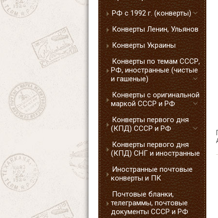
РФ с 1992 г. (конверты)
Конверты Ленин, Ульянов
Конверты Украины
Конверты по темам СССР,
РФ, иностранные (чистые
и гашеные)
Конверты с оригинальной
маркой СССР и РФ
Конверты первого дня
(КПД) СССР и РФ
Конверты первого дня
(КПД) СНГ и иностранные
Иностранные почтовые
конверты и ПК
Почтовые бланки,
телеграммы, почтовые
документы СССР и РФ