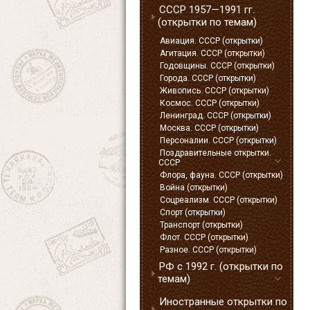
СССР 1957—1991 гг.
(открытки по темам)
Авиация. СССР (открытки)
Агитация. СССР (открытки)
Годовщины. СССР (открытки)
Города. СССР (открытки)
Живопись. СССР (открытки)
Космос. СССР (открытки)
Ленинград. СССР (открытки)
Москва. СССР (открытки)
Персоналии. СССР (открытки)
Поздравительные открытки.
СССР
Флора, фауна. СССР (открытки)
Война (открытки)
Соцреализм. СССР (открытки)
Спорт (открытки)
Транспорт (открытки)
Флот. СССР (открытки)
Разное. СССР (открытки)
РФ с 1992 г. (открытки по
темам)
Иностранные открытки по