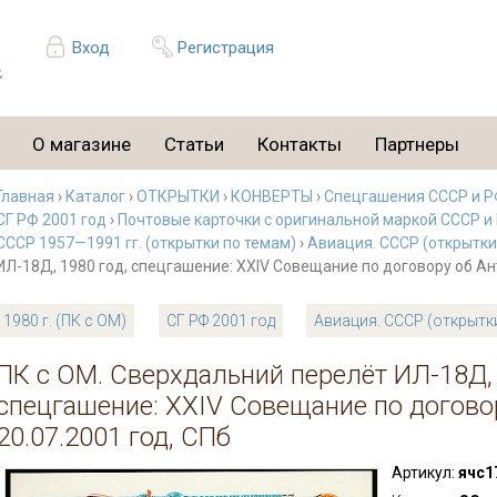
Вход
Регистрация
О магазине
Статьи
Контакты
Партнеры
Главная
›
Каталог
›
ОТКРЫТКИ
›
КОНВЕРТЫ
›
Спецгашения СССР и РФ
СГ РФ 2001 год
›
Почтовые карточки с оригинальной маркой СССР и
СССР 1957—1991 гг. (открытки по темам)
›
Авиация. СССР (открытки
ИЛ-18Д, 1980 год, спецгашение: XXIV Совещание по договору об Ант
1980 г. (ПК с ОМ)
СГ РФ 2001 год
Авиация. СССР (открытк
ПК с ОМ. Сверхдальний перелёт ИЛ-18Д, 
спецгашение: XXIV Совещание по договор
20.07.2001 год, СПб
Артикул:
ячс1