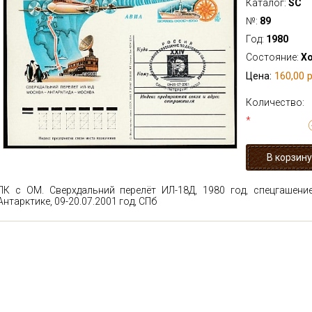
Каталог:
SC
№:
89
Год:
1980
Состояние:
Х
160,00 р
Цена:
Количество:
*
ПК с ОМ. Сверхдальний перелёт ИЛ-18Д, 1980 год, спецгашени
Антарктике, 09-20.07.2001 год, СПб