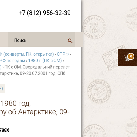
+7 (812) 956-32-39
 (конверты, ПК, открытки)
›
СГ РФ
›
0
 РФ по годам
›
1980 г. (ПК с ОМ)
›
)
› ПК с ОМ. Сверхдальний перелёт
арктике, 09-20.07.2001 год, СПб
и)
1980 год,
у об Антарктике, 09-
788Х