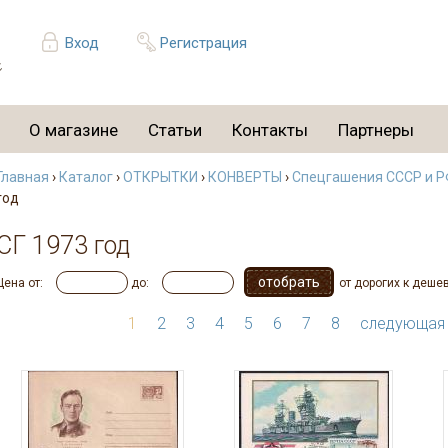
Вход
Регистрация
О магазине
Статьи
Контакты
Партнеры
Главная
›
Каталог
›
ОТКРЫТКИ
›
КОНВЕРТЫ
›
Спецгашения СССР и РФ
год
СГ 1973 год
Цена от:
до:
от дорогих к деше
1
2
3
4
5
6
7
8
следующая 