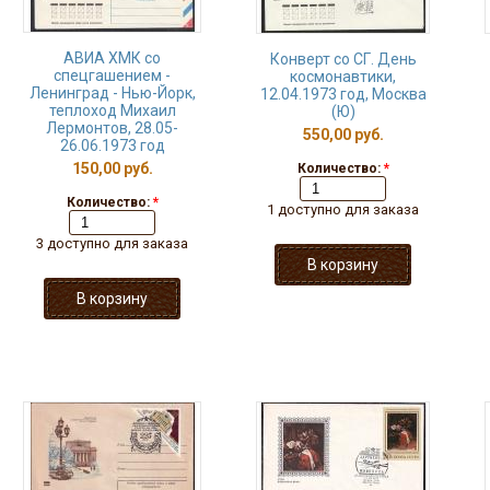
АВИА ХМК со
Конверт со СГ. День
спецгашением -
космонавтики,
Ленинград - Нью-Йорк,
12.04.1973 год, Москва
теплоход Михаил
(Ю)
Лермонтов, 28.05-
550,00 руб.
26.06.1973 год
150,00 руб.
Количество:
*
Количество:
*
1 доступно для заказа
3 доступно для заказа