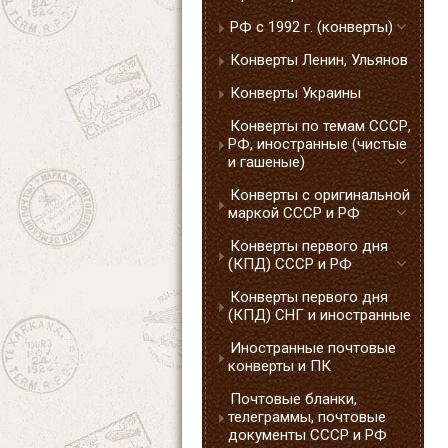
РФ с 1992 г. (конверты)
Конверты Ленин, Ульянов
Конверты Украины
Конверты по темам СССР,
РФ, иностранные (чистые
и гашеные)
Конверты с оригинальной
маркой СССР и РФ
Конверты первого дня
(КПД) СССР и РФ
Конверты первого дня
(КПД) СНГ и иностранные
Иностранные почтовые
конверты и ПК
Почтовые бланки,
телеграммы, почтовые
документы СССР и РФ