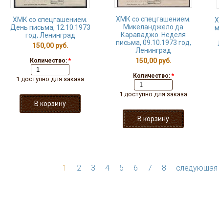
ХМК со спецгашением.
ХМК со спецгашением.
Х
Микеланджело да
День письма, 12.10.1973
м
Караваджо. Неделя
год, Ленинград
письма, 09.10.1973 год,
150,00 руб.
Ленинград
150,00 руб.
Количество:
*
Количество:
*
1 доступно для заказа
1 доступно для заказа
1
2
3
4
5
6
7
8
следующая 