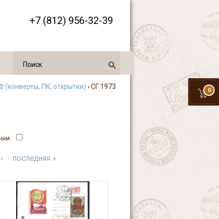
+7 (812) 956-32-39
 (конверты, ПК, открытки)
› СГ 1973
0
вым:
›
последняя »