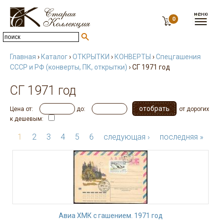
0
Главная
›
Каталог
›
ОТКРЫТКИ
›
КОНВЕРТЫ
›
Спецгашения
СССР и РФ (конверты, ПК, открытки)
› СГ 1971 год
СГ 1971 год
Цена от:
до:
от дорогих
к дешевым:
1
2
3
4
5
6
следующая ›
последняя »
Авиа ХМК с гашением. 1971 год