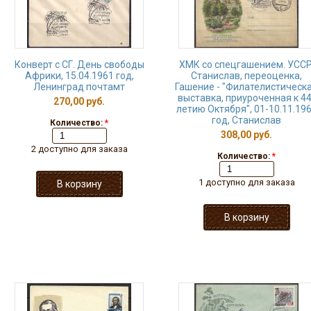
Конверт с СГ. День свободы
ХМК со спецгашением. УССР
Африки, 15.04.1961 год,
Станислав, переоценка,
Ленинград почтамт
Гашение - "Филателистическ
выставка, приуроченная к 44
270,00 руб.
летию Октября", 01-10.11.19
год, Станислав
Количество:
*
308,00 руб.
2 доступно для заказа
Количество:
*
1 доступно для заказа