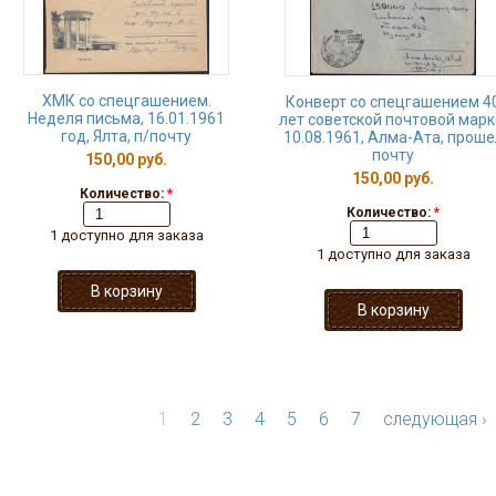
ХМК со спецгашением.
Конверт со спецгашением 4
Неделя письма, 16.01.1961
лет советской почтовой марк
год, Ялта, п/почту
10.08.1961, Алма-Ата, проше
почту
150,00 руб.
150,00 руб.
Количество:
*
Количество:
*
1 доступно для заказа
1 доступно для заказа
1
2
3
4
5
6
7
следующая ›