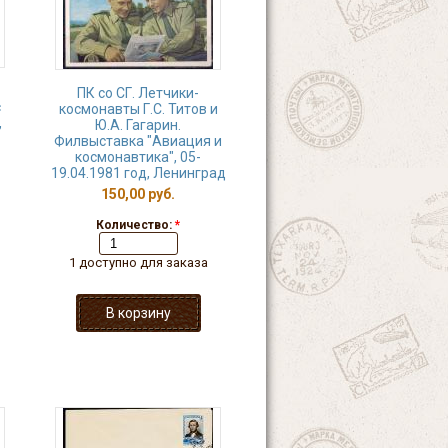
ПК со СГ. Летчики-
с
космонавты Г.С. Титов и
,
Ю.А. Гагарин.
Филвыставка "Авиация и
космонавтика", 05-
19.04.1981 год, Ленинград
150,00 руб.
Количество:
*
1 доступно для заказа