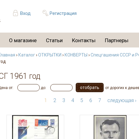
Вход
Регистрация
О магазине
Статьи
Контакты
Партнеры
Главная
›
Каталог
›
ОТКРЫТКИ
›
КОНВЕРТЫ
›
Спецгашения СССР и РФ
год
СГ 1961 год
Цена от:
до:
от дорогих к деше
1
2
3
4
5
6
7
следующая ›