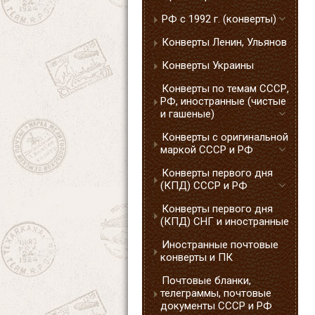
РФ с 1992 г. (конверты)
Конверты Ленин, Ульянов
Конверты Украины
Конверты по темам СССР,
РФ, иностранные (чистые
и гашеные)
Конверты с оригинальной
маркой СССР и РФ
Конверты первого дня
(КПД) СССР и РФ
Конверты первого дня
(КПД) СНГ и иностранные
Иностранные почтовые
конверты и ПК
Почтовые бланки,
телеграммы, почтовые
документы СССР и РФ