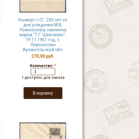
т
Конверт с СГ. 250 лет со
дня рождения М.В.
Ломоносова, наклеена
марка "Т.Г. Шевченко",
19.11.1961 год, с.
Ломоносово
Архангельской обл.
270,00 руб.
Количество:
*
1 доступно для заказа