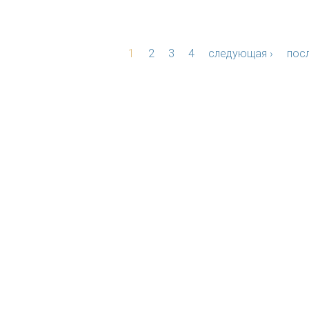
1
2
3
4
следующая ›
посл