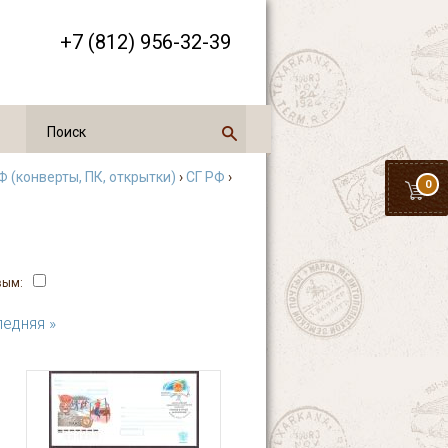
+7 (812) 956-32-39
 (конверты, ПК, открытки)
›
СГ РФ
›
0
вым:
едняя »