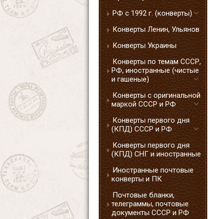
РФ с 1992 г. (конверты)
Конверты Ленин, Ульянов
Конверты Украины
Конверты по темам СССР,
РФ, иностранные (чистые
и гашеные)
Конверты с оригинальной
маркой СССР и РФ
Конверты первого дня
(КПД) СССР и РФ
Конверты первого дня
(КПД) СНГ и иностранные
Иностранные почтовые
конверты и ПК
Почтовые бланки,
телеграммы, почтовые
документы СССР и РФ