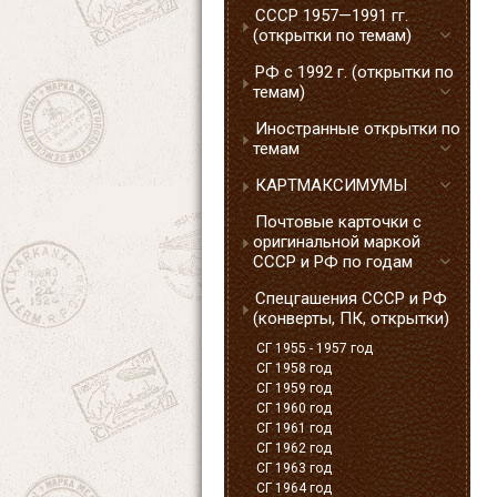
СССР 1957—1991 гг.
(открытки по темам)
РФ с 1992 г. (открытки по
темам)
Иностранные открытки по
темам
КАРТМАКСИМУМЫ
Почтовые карточки с
оригинальной маркой
СССР и РФ по годам
Спецгашения СССР и РФ
(конверты, ПК, открытки)
СГ 1955 - 1957 год
СГ 1958 год
СГ 1959 год
СГ 1960 год
СГ 1961 год
СГ 1962 год
СГ 1963 год
СГ 1964 год