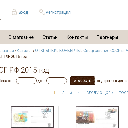
Вход
Регистрация
О магазине
Статьи
Контакты
Партнеры
Главная
›
Каталог
›
ОТКРЫТКИ
›
КОНВЕРТЫ
›
Спецгашения СССР и РФ
СГ РФ 2015 год
СГ РФ 2015 год
Цена от:
до:
от дорогих к деше
1
2
3
4
следующая ›
посл