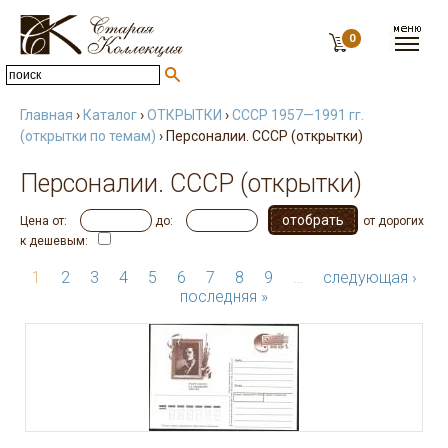
0
Главная
›
Каталог
›
ОТКРЫТКИ
›
СССР 1957—1991 гг.
(открытки по темам)
› Персоналии. СССР (открытки)
Персоналии. СССР (открытки)
Цена от:
до:
от дорогих
к дешевым:
1
2
3
4
5
6
7
8
9
…
следующая ›
последняя »