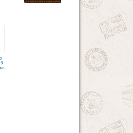
о
 8
ная