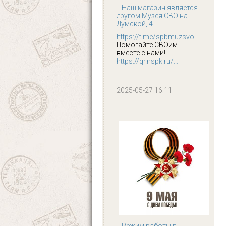
Наш магазин является
другом Музея СВО на
Думской, 4
https://t.me/spbmuzsvo
Помогайте СВОим
вместе с нами!
https://qr.nspk.ru/...
2025-05-27 16:11
Режим работы в