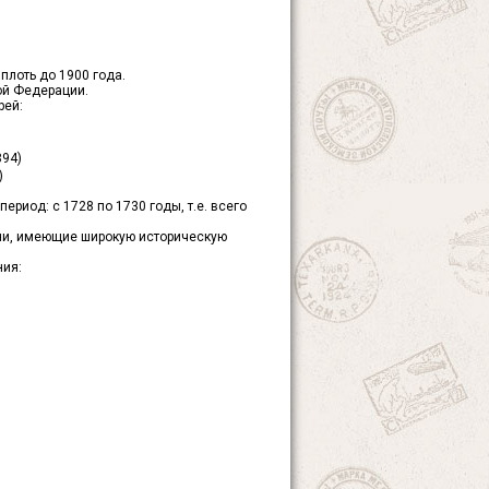
плоть до 1900 года.
ой Федерации.
рей:
894)
)
ериод: с 1728 по 1730 годы, т.е. всего
ени, имеющие широкую историческую
ния: