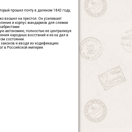
орый прошел почту в далеком 1842 году,
ько взошел на престол. Он усиливает
деление и корпус жандармов для слежки
кабристами.
кую автономию, полностью ее централизуя.
ения народных восстаний и из-за дел в
лом состоянии.
 законов и вводя из кодификацию.
ог в Российской империи.