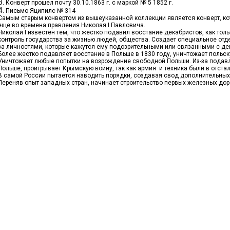
Конверт прошел почту 30.10.1863 г. с маркой № 5 1852 г.
Письмо Яципилс № 314
Самым старым конвертом из вышеуказанной коллекции является конверт, кот
еще во времена правления Николая I Павловича.
Николай I известен тем, что жестко подавил восстание декабристов, как тол
контроль государства за жизнью людей, общества. Создает специальное от
за личностями, которые кажутся ему подозрительными или связанными с де
Более жестко подавляет восстание в Польше в 1830 году, уничтожает польс
Уничтожает любые попытки на возрождение свободной Польши. Из-за подавл
Польше, проигрывает Крымскую войну, так как армия и техника были в отста
В самой России пытается наводить порядки, создавая свод дополнительных
Переняв опыт западных стран, начинает строительство первых железных дор