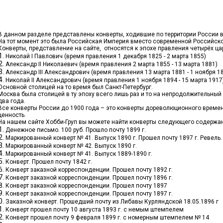
В данном разделе представлены конверты, ходившие по территории России в
На тот момент это была Российская Империя вместо современной Российск
Конверты, представление на сайте, относятся к эпохе правления четырёх ца
Николай I Павлович (время правления 1 декабря 1825 - 2 марта 1855)
Александр II Николаевич (время правления 2 марта 1855 - 13 марта 1881)
Александр III Александрович (время правления 13 марта 1881 - 1 ноября 1
Николай II Александрович (время правления 1 ноября 1894 - 15 марта 1917
Основной столицей на то время был Санкт-Петербург.
Москва была столицей в ту эпоху всего лишь раз и то на непродолжительный п
два года.
Все конверты России до 1900 года – это конверты дореволюционного врем
ценность.
На нашем сайте Хобби-Груп вы можете найти конверты следующего содержа
Денежное письмо. 100 руб. Прошло почту 1899 г.
Маркированный конверт № 41. Выпуск 1890 г. Прошел почту 1897 г. Ревель.
Маркированный конверт № 42. Выпуск 1890 г.
Маркированный конверт № 41. Выпуск 1889-1890 г.
Конверт. Прошел почту 1842 г.
Конверт заказной корреспонденции. Прошел почту 1892 г.
Конверт заказной корреспонденции. Прошел почту 1896 г.
Конверт заказной корреспонденции. Прошел почту 1897
Конверт заказной корреспонденции. Прошел почту 1897 г.
Заказной конверт. Прошедший почту из Либавы Курляндской 18.05.1896 г
Конверт прошел почту 10 августа 1893 г. с немым штемпелем
Конверт прошел почту 9 февраля 1899 г. с номерным штемпелем № 14