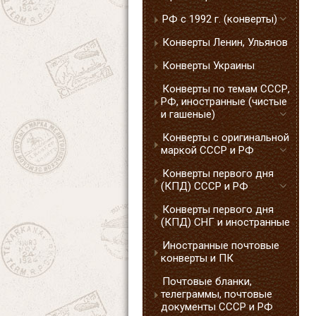
РФ с 1992 г. (конверты)
Конверты Ленин, Ульянов
Конверты Украины
Конверты по темам СССР,
РФ, иностранные (чистые
и гашеные)
Конверты с оригинальной
маркой СССР и РФ
Конверты первого дня
(КПД) СССР и РФ
Конверты первого дня
(КПД) СНГ и иностранные
Иностранные почтовые
конверты и ПК
Почтовые бланки,
телеграммы, почтовые
документы СССР и РФ