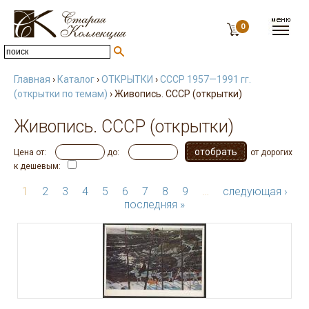
0
Главная
›
Каталог
›
ОТКРЫТКИ
›
СССР 1957—1991 гг.
(открытки по темам)
› Живопись. СССР (открытки)
Живопись. СССР (открытки)
Цена от:
до:
от дорогих
к дешевым:
1
2
3
4
5
6
7
8
9
…
следующая ›
последняя »