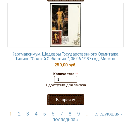
Картмаксимум. Шедевры Государственного Эрмитажа.
Тициан "Святой Себастьян", 05.06.1987 год, Москва.
250,00 руб.
Количество:
*
1 доступно для заказа
1
2
3
4
5
6
7
8
9
…
следующая ›
последняя »