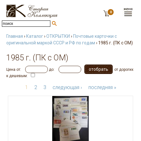
0
Главная
›
Каталог
›
ОТКРЫТКИ
›
Почтовые карточки с
оригинальной маркой СССР и РФ по годам
› 1985 г. (ПК с ОМ)
1985 г. (ПК с ОМ)
Цена от:
до:
от дорогих
к дешевым:
1
2
3
следующая ›
последняя »