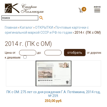
0
Главная
›
Каталог
›
ОТКРЫТКИ
›
Почтовые карточки с
оригинальной маркой СССР и РФ по годам
› 2014 г. (ПК с ОМ)
2014 г. (ПК с ОМ)
Цена от:
до:
от дорогих
к дешевым:
ПК с ОМ. 275 лет со дня рождения Г.А. Потёмкина, 2014 год,
№ 259.
250,00 руб.