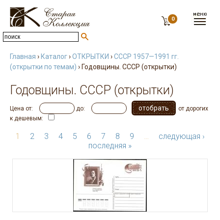
0
Главная
›
Каталог
›
ОТКРЫТКИ
›
СССР 1957—1991 гг.
(открытки по темам)
› Годовщины. СССР (открытки)
Годовщины. СССР (открытки)
Цена от:
до:
от дорогих
к дешевым:
1
2
3
4
5
6
7
8
9
…
следующая ›
последняя »