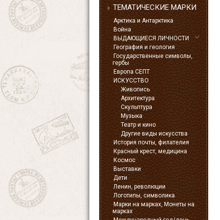
ТЕМАТИЧЕСКИЕ МАРКИ
Арктика и Антарктика
Война
ВЫДАЮЩИЕСЯ ЛИЧНОСТИ
География и геология
Государственные символы,
гербы
Европа СЕПТ
ИСКУССТВО
Живопись
Архитектура
Скульптура
Музыка
Театр и кино
Другие виды искусства
История почты, филателия
Красный крест, медицина
Космос
Выставки
Дети
Ленин, революции
Логотипы, символика
Марки на марках, Монеты на
марках