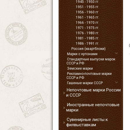
1945 - 1950 гг.
1951 - 1955 гг.
1956 - 1960 гг
1961 - 1965 гг.
1966 - 1970 гг.
1971 - 1975 гг.
1976 - 1980 гг.
1981 - 1985 гг.
1986 - 1991 гг.
Россия (квартблоки)
Марки с купонами
Стандартные выпуски марок
СССР и РФ
Земские марки
Рекламно-почтовые марки
СССР и РФ
Гашеные марки СССР
Непочтовые марки России
и СССР
Иностранные непочтовые
марки
Сувенирные листы к
филвыставкам