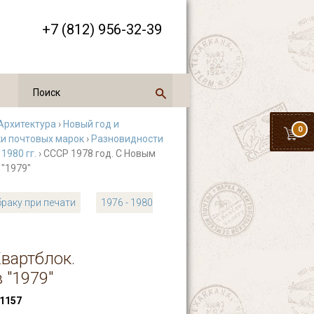
+7 (812) 956-32-39
Архитектура
›
Новый год и
0
ки почтовых марок
›
Разновидности
 1980 гг.
› СССР 1978 год. С Новым
 "1979"
раку при печати
1976 - 1980
вартблок.
 "1979"
1157