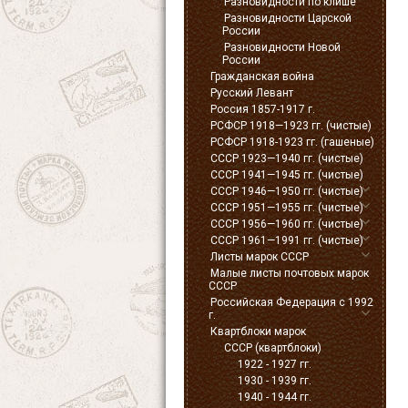
Разновидности по клише
Разновидности Царской
России
Разновидности Новой
России
Гражданская война
Русский Левант
Россия 1857-1917 г.
РСФСР 1918—1923 гг. (чистые)
РСФСР 1918-1923 гг. (гашеные)
СССР 1923—1940 гг. (чистые)
СССР 1941—1945 гг. (чистые)
СССР 1946—1950 гг. (чистые)
СССР 1951—1955 гг. (чистые)
СССР 1956—1960 гг. (чистые)
СССР 1961—1991 гг. (чистые)
Листы марок СССР
Малые листы почтовых марок
СССР
Российская Федерация с 1992
г.
Квартблоки марок
СССР (квартблоки)
1922 - 1927 гг.
1930 - 1939 гг.
1940 - 1944 гг.