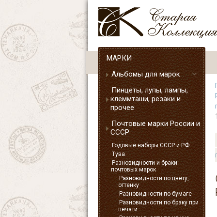
МАРКИ
Альбомы для марок
Пинцеты, лупы, лампы,
клеммташи, резаки и
прочее
Почтовые марки России и
СССР
Годовые наборы СССР и РФ
Тува
Разновидности и браки
почтовых марок
Разновидности по цвету,
оттенку
Разновидности по бумаге
Разновидности по браку при
печати