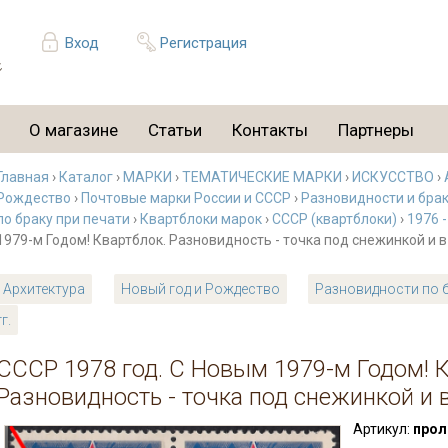
Вход
Регистрация
О магазине
Статьи
Контакты
Партнеры
Главная
›
Каталог
›
МАРКИ
›
ТЕМАТИЧЕСКИЕ МАРКИ
›
ИСКУССТВО
›
Рождество
›
Почтовые марки России и СССР
›
Разновидности и бра
по браку при печати
›
Квартблоки марок
›
СССР (квартблоки)
›
1976 -
1979-м Годом! Квартблок. Разновидность - точка под снежинкой и в
Архитектура
Новый год и Рождество
Разновидности по б
гг.
СССР 1978 год. С Новым 1979-м Годом! К
Разновидность - точка под снежинкой и в
Артикул:
прол