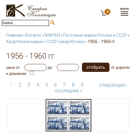
0
Главная
›
Каталог
›
МАРКИ
›
Почтовые марки России и СССР
›
Квартблоки марок
›
СССР (квартблоки)
› 1956 - 1960 гг
1956 - 1960 гг
Цена от:
до:
от дорогих
к дешевым:
1
2
3
4
5
6
7
8
9
…
следующая ›
последняя »