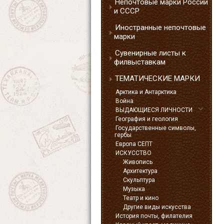
Непочтовые марки России
и СССР
Иностранные непочтовые
марки
Сувенирные листы к
филвыставкам
ТЕМАТИЧЕСКИЕ МАРКИ
Арктика и Антарктика
Война
ВЫДАЮЩИЕСЯ ЛИЧНОСТИ
География и геология
Государственные символы,
гербы
Европа СЕПТ
ИСКУССТВО
Живопись
Архитектура
Скульптура
Музыка
Театр и кино
Другие виды искусства
История почты, филателия