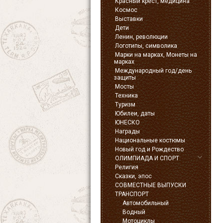
Красный крест, медицина
Космос
Выставки
Дети
Ленин, революции
Логотипы, символика
Марки на марках, Монеты на
марках
Международный год/день
защиты
Мосты
Техника
Туризм
Юбилеи, даты
ЮНЕСКО
Награды
Национальные костюмы
Новый год и Рождество
ОЛИМПИАДА И СПОРТ
Религия
Сказки, эпос
СОВМЕСТНЫЕ ВЫПУСКИ
ТРАНСПОРТ
Автомобильный
Водный
Мотоциклы