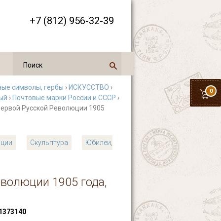
+7 (812) 956-32-39
ные символы, гербы
›
ИСКУССТВО
›
0
ый
›
Почтовые марки России и СССР
›
 Первой Русской Революции 1905
юции
Скульптура
Юбилеи,
еволюции 1905 года,
1373140