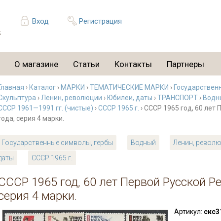
Вход
Регистрация
О магазине
Статьи
Контакты
Партнеры
Главная
›
Каталог
›
МАРКИ
›
ТЕМАТИЧЕСКИЕ МАРКИ
›
Государствен
Скульптура
›
Ленин, революции
›
Юбилеи, даты
›
ТРАНСПОРТ
›
Водн
СССР 1961—1991 гг. (чистые)
›
СССР 1965 г.
› СССР 1965 год, 60 лет
года, серия 4 марки.
Государственные символы, гербы
Водный
Ленин, револ
даты
СССР 1965 г.
СССР 1965 год, 60 лет Первой Русской Р
серия 4 марки.
Артикул:
скс3