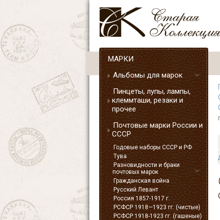
МАРКИ
Альбомы для марок
Пинцеты, лупы, лампы,
клеммташи, резаки и
прочее
Почтовые марки России и
СССР
Годовые наборы СССР и РФ
Тува
Разновидности и браки
почтовых марок
Гражданская война
Русский Левант
Россия 1857-1917 г.
РСФСР 1918—1923 гг. (чистые)
РСФСР 1918-1923 гг. (гашеные)