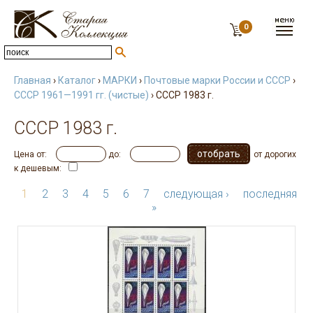
0
Главная
›
Каталог
›
МАРКИ
›
Почтовые марки России и СССР
›
СССР 1961—1991 гг. (чистые)
› СССР 1983 г.
СССР 1983 г.
Цена от:
до:
от дорогих
к дешевым:
1
2
3
4
5
6
7
следующая ›
последняя
»