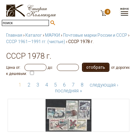
0
Главная
›
Каталог
›
МАРКИ
›
Почтовые марки России и СССР
›
СССР 1961—1991 гг. (чистые)
› СССР 1978 г.
СССР 1978 г.
Цена от:
до:
от дорогих
к дешевым:
1
2
3
4
5
6
7
8
следующая ›
последняя »