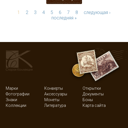
1
2
3
4
5
6
7
8
следующая ›
последняя »
Марки
Конверты
Открытки
Фотографии
Аксессуары
Документы
Знаки
Монеты
Боны
Коллекции
Литература
Карта сайта