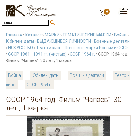
0
Главная
›
Каталог
›
МАРКИ
›
ТЕМАТИЧЕСКИЕ МАРКИ
›
Война
›
Юбилеи, даты
›
ВЫДАЮЩИЕСЯ ЛИЧНОСТИ
›
Военные деятели
›
ИСКУССТВО
›
Театр и кино
›
Почтовые марки России и СССР
›
СССР 1961—1991 гг. (чистые)
›
СССР 1964 г.
› СССР 1964 год,
Фильм "Чапаев", 30 лет., 1 марка.
Война
Юбилеи, даты
Военные деятели
Театр и
кино
СССР 1964 г.
СССР 1964 год, Фильм "Чапаев", 30
лет., 1 марка.