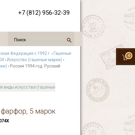
+7 (812) 956-32-39
ская Федерация с 1992 г.
›
Гашеные
0
КИ
›
Искусство (гашеные марки)
›
рки)
› Россия 1994 год. Русский
ие виды искусства (гашеные
 фарфор, 5 марок
074Х