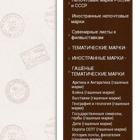
Непочтовые марки России
и СССР
Иностранные непочтовые
марки
Сувенирные листы к
филвыставкам
ТЕМАТИЧЕСКИЕ МАРКИ
ИНОСТРАННЫЕ МАРКИ
ГАШЁНЫЕ
ТЕМАТИЧЕСКИЕ МАРКИ
Арктика и Антарктика (гашеные
марки)
Война (гашеные марки)
Выставки (гашеные марки)
География и геология (гашеные
марки)
Государственные символы,
гербы (гашеные марки)
Дети (гашеные марки)
Европа СЕПТ (гашеные марки)
История почты, филателия
(гашеные марки)