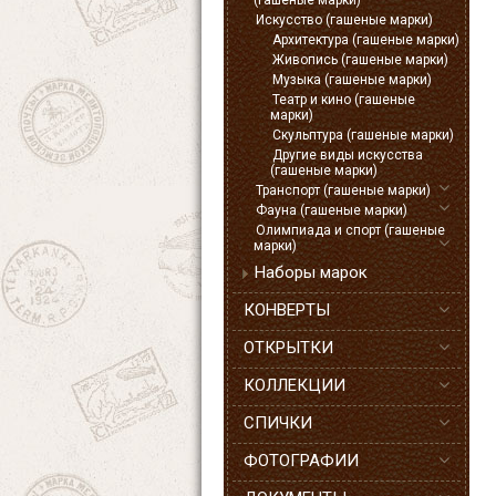
(гашеные марки)
Искусство (гашеные марки)
Архитектура (гашеные марки)
Живопись (гашеные марки)
Музыка (гашеные марки)
Театр и кино (гашеные
марки)
Скульптура (гашеные марки)
Другие виды искусства
(гашеные марки)
Транспорт (гашеные марки)
Фауна (гашеные марки)
Олимпиада и спорт (гашеные
марки)
Наборы марок
КОНВЕРТЫ
ОТКРЫТКИ
КОЛЛЕКЦИИ
СПИЧКИ
ФОТОГРАФИИ