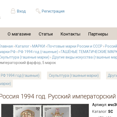
Вход
Регистрация
О магазине
Статьи
Контакты
Партнеры
Главная
›
Каталог
›
МАРКИ
›
Почтовые марки России и СССР
›
Россий
марки РФ
›
РФ 1994 год (гашеные)
›
ГАШЁНЫЕ ТЕМАТИЧЕСКИЕ МАР
Скульптура (гашеные марки)
›
Другие виды искусства (гашеные ма
императорский фарфор, 5 марок
РФ 1994 год (гашеные)
Скульптура (гашеные марки)
Друг
марки)
Россия 1994 год. Русский императорский
Артикул:
ячс3
Каталог:
SC