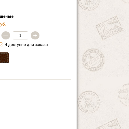
ашеные
уб.
—
+
4 доступно для заказа