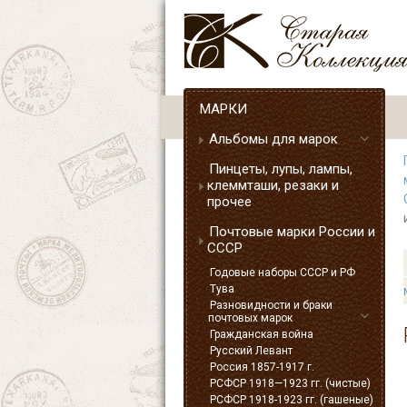
МАРКИ
Альбомы для марок
Пинцеты, лупы, лампы,
клеммташи, резаки и
прочее
Почтовые марки России и
СССР
Годовые наборы СССР и РФ
Тува
Разновидности и браки
почтовых марок
Гражданская война
Русский Левант
Россия 1857-1917 г.
РСФСР 1918—1923 гг. (чистые)
РСФСР 1918-1923 гг. (гашеные)