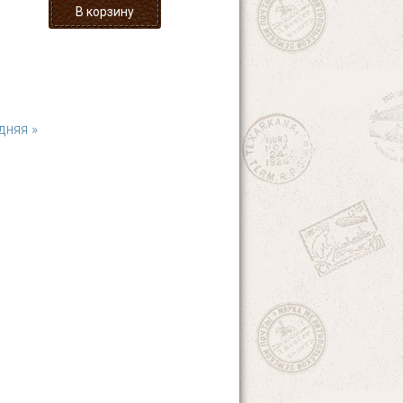
дняя »