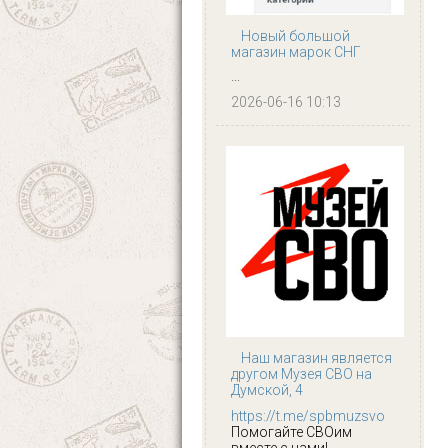
Новый большой
магазин марок СНГ
...
2026-06-16 10:13
Наш магазин является
другом Музея СВО на
Думской, 4
https://t.me/spbmuzsvo
Помогайте СВОим
вместе с нами!