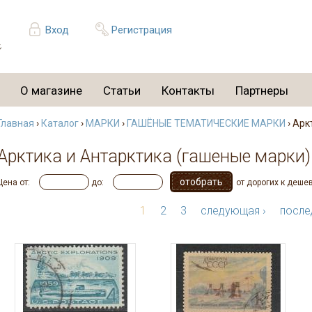
Вход
Регистрация
О магазине
Статьи
Контакты
Партнеры
Главная
›
Каталог
›
МАРКИ
›
ГАШЁНЫЕ ТЕМАТИЧЕСКИЕ МАРКИ
› Арк
Арктика и Антарктика (гашеные марки)
Цена от:
до:
от дорогих к деше
1
2
3
следующая ›
после