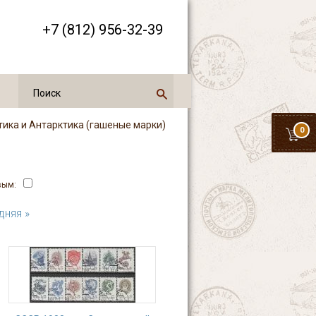
+7 (812) 956-32-39
тика и Антарктика (гашеные марки)
0
вым:
дняя »