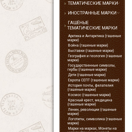
ТЕМАТИЧЕСКИЕ МАРКИ
ИНОСТРАННЫЕ МАРКИ
ГАШЁНЫЕ
ТЕМАТИЧЕСКИЕ МАРКИ
Арктика и Антарктика (гашеные
марки)
Война (гашеные марки)
Выставки (гашеные марки)
География и геология (гашеные
марки)
Государственные символы,
гербы (гашеные марки)
Дети (гашеные марки)
Европа СЕПТ (гашеные марки)
История почты, филателия
(гашеные марки)
Космос (гашеные марки)
Красный крест, медицина
(гашеные марки)
Ленин, революции (гашеные
марки)
Логотипы, символика (гашеные
марки)
Марки на марках, Монеты на