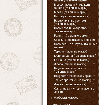
марках (гашеные марки)
Международный год/день
защиты (гашеные марки)
Мосты (гашеные марки)
Награды (гашеные марки)
Национальные костюмы
(гашеные марки)
Новый год и Рождество
(гашеные марки)
Религия (гашеные марки)
Сказки, эпос (гашеные марки)
Совместные выпуски (гашеные
марки)
Туризм (гашеные марки)
Юбилеи, даты (гашеные марки)
ЮНЕСКО (гашеные марки)
Флора (гашеные марки)
Выдающиеся личности
(гашеные марки)
Искусство (гашеные марки)
Транспорт (гашеные марки)
Фауна (гашеные марки)
Олимпиада и спорт (гашеные
марки)
Наборы марок