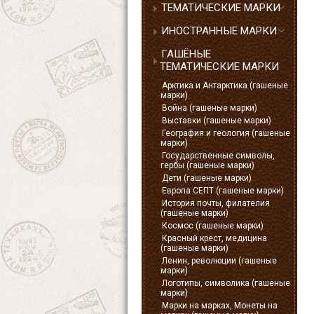
ТЕМАТИЧЕСКИЕ МАРКИ
ИНОСТРАННЫЕ МАРКИ
ГАШЁНЫЕ
ТЕМАТИЧЕСКИЕ МАРКИ
Арктика и Антарктика (гашеные
марки)
Война (гашеные марки)
Выставки (гашеные марки)
География и геология (гашеные
марки)
Государственные символы,
гербы (гашеные марки)
Дети (гашеные марки)
Европа СЕПТ (гашеные марки)
История почты, филателия
(гашеные марки)
Космос (гашеные марки)
Красный крест, медицина
(гашеные марки)
Ленин, революции (гашеные
марки)
Логотипы, символика (гашеные
марки)
Марки на марках, Монеты на