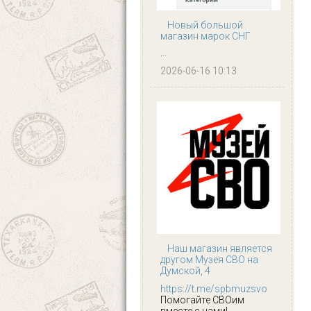
Новый большой
магазин марок СНГ
...
2026-06-16 10:13
Наш магазин является
другом Музея СВО на
Думской, 4
https://t.me/spbmuzsvo
Помогайте СВОим
вместе с нами!