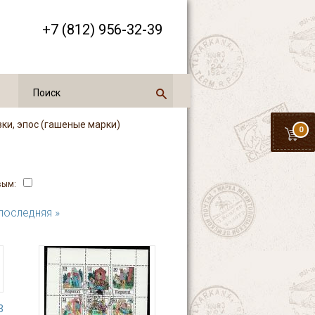
+7 (812) 956-32-39
зки, эпос (гашеные марки)
0
вым:
последняя »
3