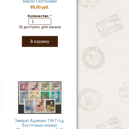
марок с купонами
89,00 руб.
1
Количество:
*
53 доступно для заказа
Эмират Аджман 1967 год.
Восточные сказки: