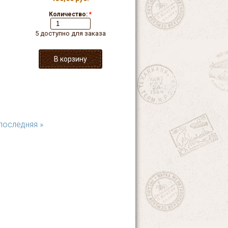
Количество:
*
5 доступно для заказа
последняя »