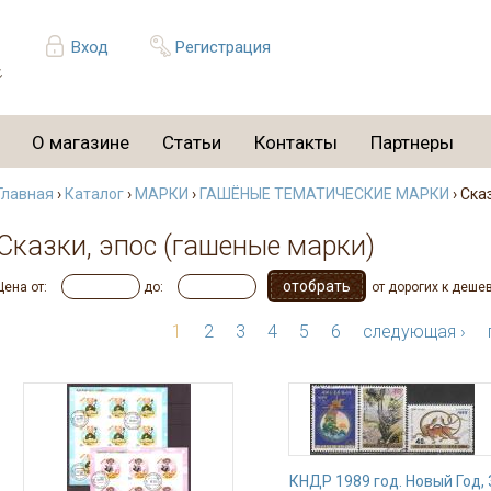
Вход
Регистрация
О магазине
Статьи
Контакты
Партнеры
Главная
›
Каталог
›
МАРКИ
›
ГАШЁНЫЕ ТЕМАТИЧЕСКИЕ МАРКИ
› Ска
Сказки, эпос (гашеные марки)
Цена от:
до:
от дорогих к деше
1
2
3
4
5
6
следующая ›
КНДР 1989 год. Новый Год, 