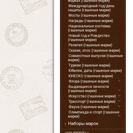
марках (гашеные марки)
Международный год/день
защиты (гашеные марки)
Мосты (гашеные марки)
Награды (гашеные марки)
Национальные костюмы
(гашеные марки)
Новый год и Рождество
(гашеные марки)
Религия (гашеные марки)
Сказки, эпос (гашеные марки)
Совместные выпуски (гашеные
марки)
Туризм (гашеные марки)
Юбилеи, даты (гашеные марки)
ЮНЕСКО (гашеные марки)
Флора (гашеные марки)
Выдающиеся личности
(гашеные марки)
Искусство (гашеные марки)
Транспорт (гашеные марки)
Фауна (гашеные марки)
Олимпиада и спорт (гашеные
марки)
Наборы марок