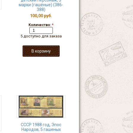
детский персонаж, 3
марки (гашёные) (386-
388)
100,00 руб.
Количество:
*
5 доступно для заказа
СССР 1988 год, Эпос
Народов, 5 гашеных