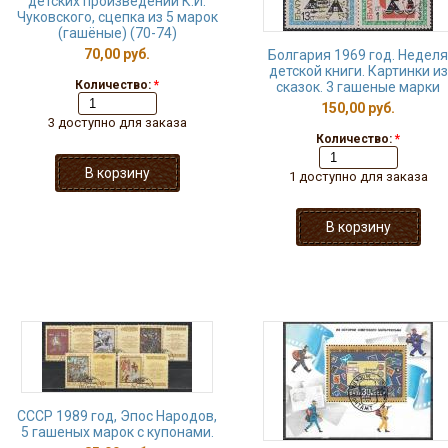
детских произведений К.И.
Чуковского, сцепка из 5 марок
(гашёные) (70-74)
70,00 руб.
Болгария 1969 год. Неделя
детской книги. Картинки из
Количество:
*
сказок. 3 гашеные марки
150,00 руб.
3 доступно для заказа
Количество:
*
1 доступно для заказа
СССР 1989 год, Эпос Народов,
5 гашеных марок с купонами.