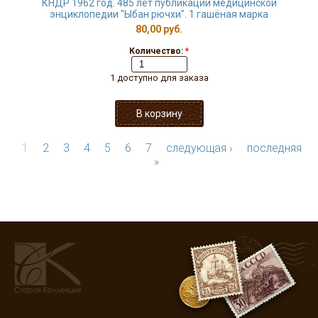
КНДР 1962 год. 485 лет публикации медицинской
энциклопедии "Ыбан рючхи". 1 гашёная марка
80,00 руб.
Количество:
*
1 доступно для заказа
1
2
3
4
5
6
7
следующая ›
последняя
»