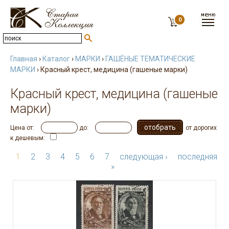
0
Главная
›
Каталог
›
МАРКИ
›
ГАШЁНЫЕ ТЕМАТИЧЕСКИЕ
МАРКИ
› Красный крест, медицина (гашеные марки)
Красный крест, медицина (гашеные
марки)
Цена от:
до:
от дорогих
к дешевым:
1
2
3
4
5
6
7
следующая ›
последняя
»