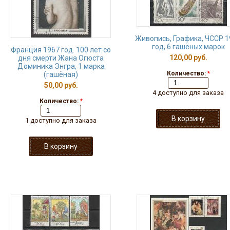
Живопись, Графика, ЧССР 1
год, 6 гашёных марок
Франция 1967 год. 100 лет со
120,00 руб.
дня смерти Жана Огюста
Доминика Энгра, 1 марка
Количество:
*
(гашёная)
50,00 руб.
4 доступно для заказа
Количество:
*
1 доступно для заказа