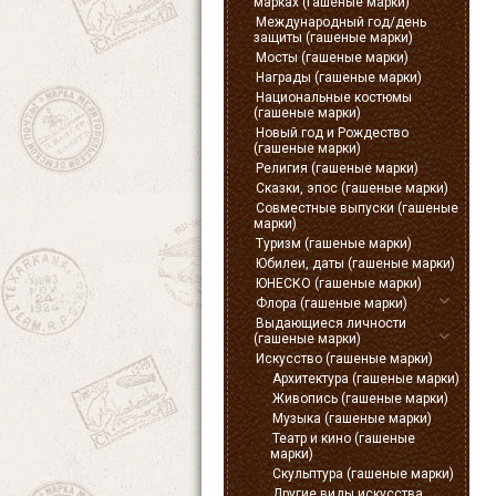
марках (гашеные марки)
Международный год/день
защиты (гашеные марки)
Мосты (гашеные марки)
Награды (гашеные марки)
Национальные костюмы
(гашеные марки)
Новый год и Рождество
(гашеные марки)
Религия (гашеные марки)
Сказки, эпос (гашеные марки)
Совместные выпуски (гашеные
марки)
Туризм (гашеные марки)
Юбилеи, даты (гашеные марки)
ЮНЕСКО (гашеные марки)
Флора (гашеные марки)
Выдающиеся личности
(гашеные марки)
Искусство (гашеные марки)
Архитектура (гашеные марки)
Живопись (гашеные марки)
Музыка (гашеные марки)
Театр и кино (гашеные
марки)
Скульптура (гашеные марки)
Другие виды искусства