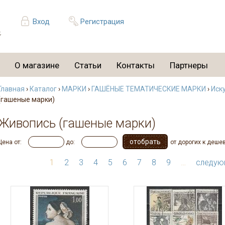
Вход
Регистрация
О магазине
Статьи
Контакты
Партнеры
Главная
›
Каталог
›
МАРКИ
›
ГАШЁНЫЕ ТЕМАТИЧЕСКИЕ МАРКИ
›
Иск
(гашеные марки)
Живопись (гашеные марки)
Цена от:
до:
от дорогих к деше
1
2
3
4
5
6
7
8
9
…
следую