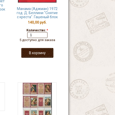
лет
го
Манама (Аджман) 1972
рок
год. Д. Беллини "Снятие
с креста". Гашеный блок
140,00 руб.
Количество:
*
5 доступно для заказа