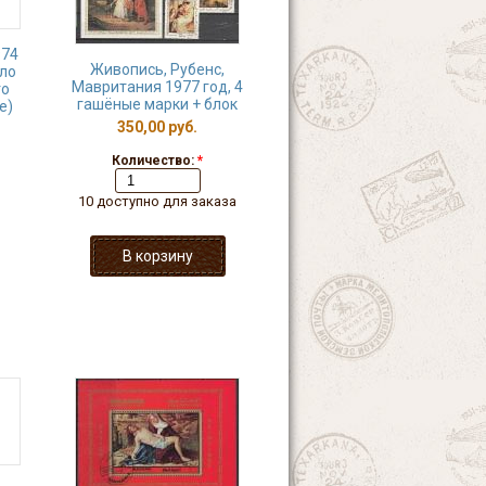
974
Живопись, Рубенс,
бло
Мавритания 1977 год, 4
го
гашёные марки + блок
е)
350,00 руб.
Количество:
*
10 доступно для заказа