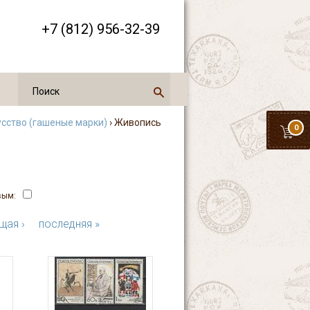
+7 (812) 956-32-39
усство (гашеные марки)
› Живопись
0
вым:
щая ›
последняя »