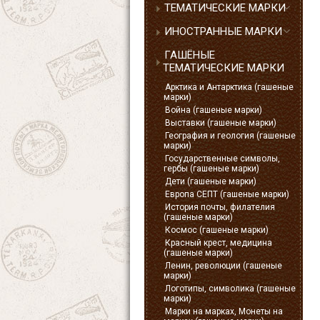
ТЕМАТИЧЕСКИЕ МАРКИ
ИНОСТРАННЫЕ МАРКИ
ГАШЁНЫЕ
ТЕМАТИЧЕСКИЕ МАРКИ
Арктика и Антарктика (гашеные
марки)
Война (гашеные марки)
Выставки (гашеные марки)
География и геология (гашеные
марки)
Государственные символы,
гербы (гашеные марки)
Дети (гашеные марки)
Европа СЕПТ (гашеные марки)
История почты, филателия
(гашеные марки)
Космос (гашеные марки)
Красный крест, медицина
(гашеные марки)
Ленин, революции (гашеные
марки)
Логотипы, символика (гашеные
марки)
Марки на марках, Монеты на