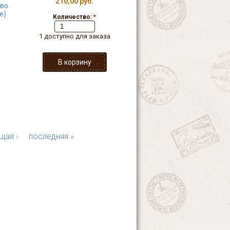
210,00 руб.
во.
е)
Количество:
*
1 доступно для заказа
щая ›
последняя »