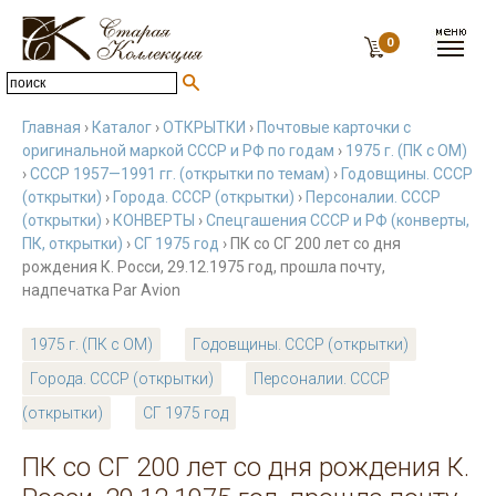
0
Главная
›
Каталог
›
ОТКРЫТКИ
›
Почтовые карточки с
оригинальной маркой СССР и РФ по годам
›
1975 г. (ПК с ОМ)
›
СССР 1957—1991 гг. (открытки по темам)
›
Годовщины. СССР
(открытки)
›
Города. СССР (открытки)
›
Персоналии. СССР
(открытки)
›
КОНВЕРТЫ
›
Спецгашения СССР и РФ (конверты,
ПК, открытки)
›
СГ 1975 год
› ПК со СГ 200 лет со дня
рождения К. Росси, 29.12.1975 год, прошла почту,
надпечатка Par Avion
1975 г. (ПК с ОМ)
Годовщины. СССР (открытки)
Города. СССР (открытки)
Персоналии. СССР
(открытки)
СГ 1975 год
ПК со СГ 200 лет со дня рождения К.