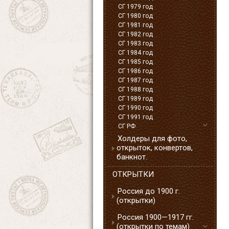
СГ 1979 год
СГ 1980 год
СГ 1981 год
СГ 1982 год
СГ 1983 год
СГ 1984 год
СГ 1985 год
СГ 1986 год
СГ 1987 год
СГ 1988 год
СГ 1989 год
СГ 1990 год
СГ 1991 год
СГ РФ
Холдеры для фото,
открыток, конвертов,
банкнот.
ОТКРЫТКИ
Россия до 1900 г.
(открытки)
Россия 1900—1917 гг.
(открытки по темам)