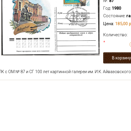
№:
87
Год:
1980
Состояние:
г
185,00 р
Цена:
Количество:
*
ПК с ОМ № 87 и СГ 100 лет картинной галереи им. И.К. Айвазовского