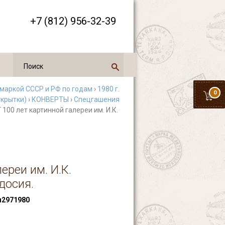
+7 (812) 956-32-39
 маркой СССР и РФ по годам
›
1980 г.
0
ткрытки)
›
КОНВЕРТЫ
›
Спецгашения
Г 100 лет картинной галереи им. И.К.
ереи им. И.К.
досия.
2971980