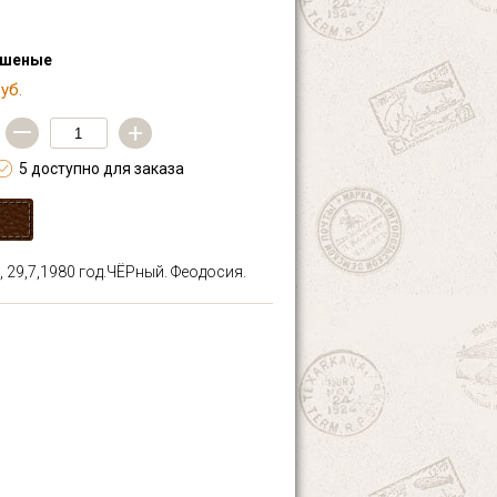
ашеные
уб.
—
+
5 доступно для заказа
, 29,7,1980 год.ЧЁРный. Феодосия.