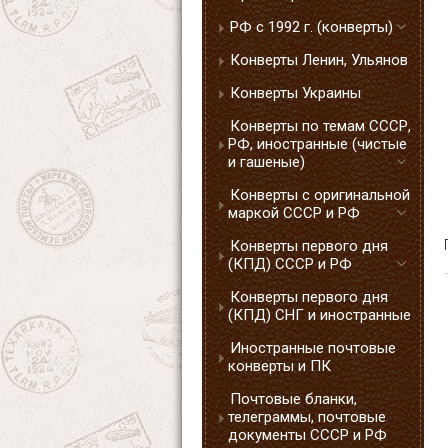
РФ с 1992 г. (конверты)
Конверты Ленин, Ульянов
Конверты Украины
Конверты по темам СССР,
РФ, иностранные (чистые
и гашеные)
Конверты с оригинальной
маркой СССР и РФ
Конверты первого дня
(КПД) СССР и РФ
Конверты первого дня
(КПД) СНГ и иностранные
Иностранные почтовые
конверты и ПК
Почтовые бланки,
телеграммы, почтовые
документы СССР и РФ