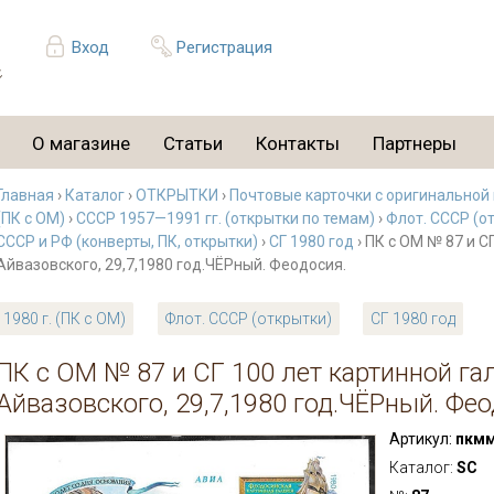
Вход
Регистрация
О магазине
Статьи
Контакты
Партнеры
Главная
›
Каталог
›
ОТКРЫТКИ
›
Почтовые карточки с оригинальной
(ПК с ОМ)
›
СССР 1957—1991 гг. (открытки по темам)
›
Флот. СССР (о
СССР и РФ (конверты, ПК, открытки)
›
СГ 1980 год
› ПК с ОМ № 87 и С
Айвазовского, 29,7,1980 год.ЧЁРный. Феодосия.
1980 г. (ПК с ОМ)
Флот. СССР (открытки)
СГ 1980 год
ПК с ОМ № 87 и СГ 100 лет картинной гал
Айвазовского, 29,7,1980 год.ЧЁРный. Фео
Артикул:
пкмм
Каталог:
SC