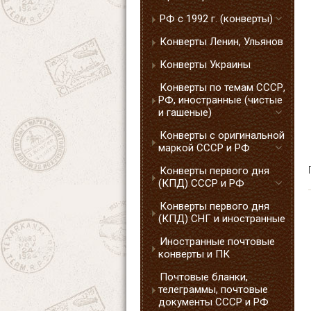
РФ с 1992 г. (конверты)
Конверты Ленин, Ульянов
Конверты Украины
Конверты по темам СССР,
РФ, иностранные (чистые
и гашеные)
Конверты с оригинальной
маркой СССР и РФ
Конверты первого дня
(КПД) СССР и РФ
Конверты первого дня
(КПД) СНГ и иностранные
Иностранные почтовые
конверты и ПК
Почтовые бланки,
телеграммы, почтовые
документы СССР и РФ