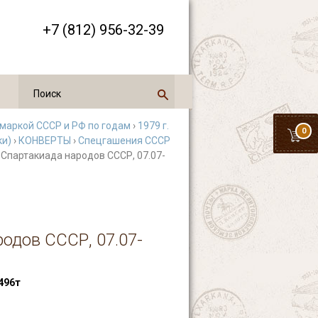
+7 (812) 956-32-39
 маркой СССР и РФ по годам
›
1979 г.
0
ки)
›
КОНВЕРТЫ
›
Спецгашения СССР
яя Спартакиада народов СССР, 07.07-
родов СССР, 07.07-
496т