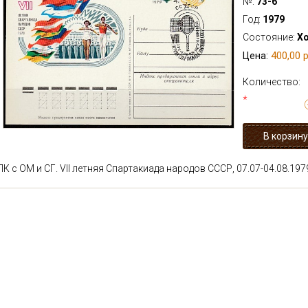
№:
73-6
Год:
1979
Состояние:
Х
400,00 р
Цена:
Количество:
*
ПК с ОМ и СГ. VII летняя Спартакиада народов СССР, 07.07-04.08.1979