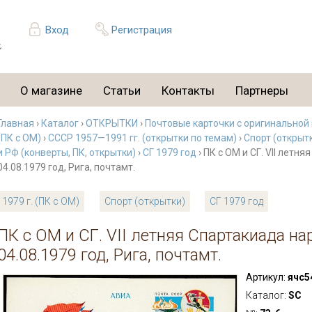
Вход
Регистрация
О магазине
Статьи
Контакты
Партнеры
Главная
›
Каталог
›
ОТКРЫТКИ
›
Почтовые карточки с оригинальной
(ПК с ОМ)
›
СССР 1957—1991 гг. (открытки по темам)
›
Спорт (открыт
и РФ (конверты, ПК, открытки)
›
СГ 1979 год
› ПК с ОМ и СГ. VII летн
04.08.1979 год, Рига, почтамт.
1979 г. (ПК с ОМ)
Спорт (открытки)
СГ 1979 год
ПК с ОМ и СГ. VII летняя Спартакиада на
04.08.1979 год, Рига, почтамт.
Артикул:
ячс5
Каталог:
SC