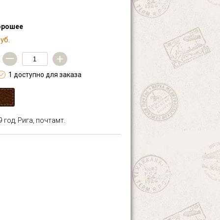
орошее
уб.
—
+
1 доступно для заказа
 год, Рига, почтамт.