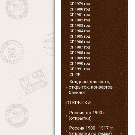
СГ 1979 год
СГ 1980 год
СГ 1981 год
СГ 1982 год
СГ 1983 год
СГ 1984 год
СГ 1985 год
СГ 1986 год
СГ 1987 год
СГ 1988 год
СГ 1989 год
СГ 1990 год
СГ 1991 год
СГ РФ
Холдеры для фото,
открыток, конвертов,
банкнот.
ОТКРЫТКИ
Россия до 1900 г.
(открытки)
Россия 1900—1917 гг.
(открытки по темам)