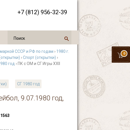
+7 (812) 956-32-39
 маркой СССР и РФ по годам
›
1980 г.
0
(открытки)
›
Спорт (открытки)
›
1980 год
› ПК с ОМ и СГ Игры XXII
тки)
СГ 1980 год
бол, 9.07.1980 год,
1563