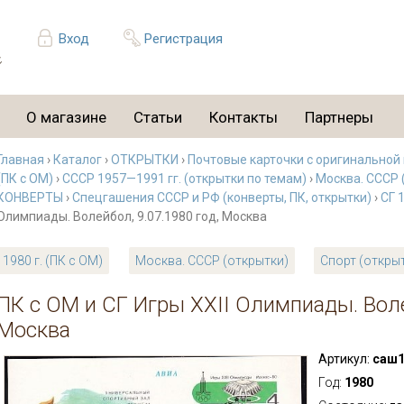
Вход
Регистрация
О магазине
Статьи
Контакты
Партнеры
Главная
›
Каталог
›
ОТКРЫТКИ
›
Почтовые карточки с оригинальной
(ПК с ОМ)
›
СССР 1957—1991 гг. (открытки по темам)
›
Москва. СССР 
КОНВЕРТЫ
›
Спецгашения СССР и РФ (конверты, ПК, открытки)
›
СГ 
Олимпиады. Волейбол, 9.07.1980 год, Москва
1980 г. (ПК с ОМ)
Москва. СССР (открытки)
Спорт (откры
ПК с ОМ и СГ Игры XXII Олимпиады. Волей
Москва
Артикул:
саш1
Год:
1980