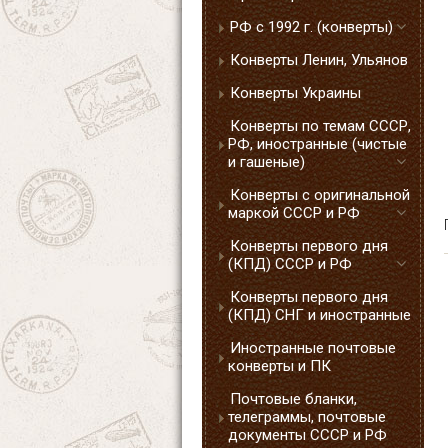
РФ с 1992 г. (конверты)
Конверты Ленин, Ульянов
Конверты Украины
Конверты по темам СССР,
РФ, иностранные (чистые
и гашеные)
Конверты с оригинальной
маркой СССР и РФ
Конверты первого дня
(КПД) СССР и РФ
Конверты первого дня
(КПД) СНГ и иностранные
Иностранные почтовые
конверты и ПК
Почтовые бланки,
телеграммы, почтовые
документы СССР и РФ