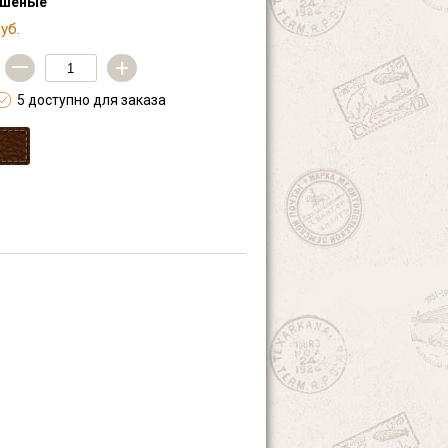
ашеные
уб.
—
+
5 доступно для заказа