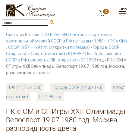
0
Главная
›
Каталог
›
ОТКРЫТКИ
›
Почтовые карточки с
оригинальной маркой СССР и РФ по годам
›
1980 г. (ПК с ОМ)
›
СССР 1957—1991 гг. (открытки по темам)
›
Города. СССР
(открытки)
›
Спорт (открытки)
›
КОНВЕРТЫ
›
Спецгашения
СССР и РФ (конверты, ПК, открытки)
›
СГ 1980 год
› ПК с ОМ и
СГ Игры XXII Олимпиады. Велоспорт 19.07.1980 год, Москва,
разновидность цвета
1980 г. (ПК с ОМ)
Города. СССР (открытки)
Спорт
(открытки)
СГ 1980 год
ПК с ОМ и СГ Игры XXII Олимпиады.
Велоспорт 19.07.1980 год, Москва,
разновидность цвета