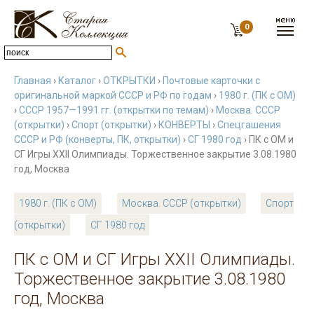
0
Главная
›
Каталог
›
ОТКРЫТКИ
›
Почтовые карточки с
оригинальной маркой СССР и РФ по годам
›
1980 г. (ПК с ОМ)
›
СССР 1957—1991 гг. (открытки по темам)
›
Москва. СССР
(открытки)
›
Спорт (открытки)
›
КОНВЕРТЫ
›
Спецгашения
СССР и РФ (конверты, ПК, открытки)
›
СГ 1980 год
› ПК с ОМ и
СГ Игры XXII Олимпиады. Торжественное закрытие 3.08.1980
год, Москва
1980 г. (ПК с ОМ)
Москва. СССР (открытки)
Спорт
(открытки)
СГ 1980 год
ПК с ОМ и СГ Игры XXII Олимпиады.
Торжественное закрытие 3.08.1980
год, Москва