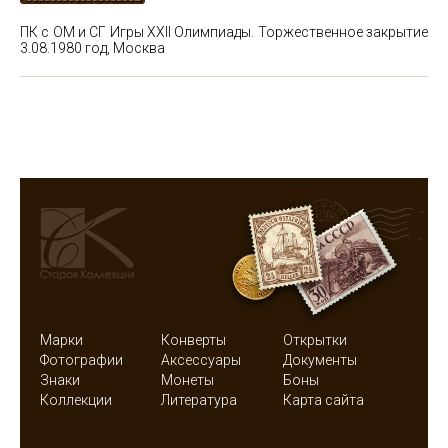
ПК с ОМ и СГ Игры XXII Олимпиады. Торжественное закрытие
3.08.1980 год, Москва
Марки
Конверты
Открытки
Фотографии
Аксессуары
Документы
Знаки
Монеты
Боны
Коллекции
Литература
Карта сайта