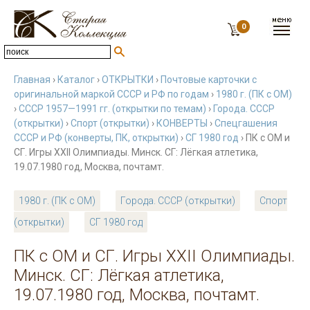
0
Главная
›
Каталог
›
ОТКРЫТКИ
›
Почтовые карточки с
оригинальной маркой СССР и РФ по годам
›
1980 г. (ПК с ОМ)
›
СССР 1957—1991 гг. (открытки по темам)
›
Города. СССР
(открытки)
›
Спорт (открытки)
›
КОНВЕРТЫ
›
Спецгашения
СССР и РФ (конверты, ПК, открытки)
›
СГ 1980 год
› ПК с ОМ и
СГ. Игры XXII Олимпиады. Минск. СГ: Лёгкая атлетика,
19.07.1980 год, Москва, почтамт.
1980 г. (ПК с ОМ)
Города. СССР (открытки)
Спорт
(открытки)
СГ 1980 год
ПК с ОМ и СГ. Игры XXII Олимпиады.
Минск. СГ: Лёгкая атлетика,
19.07.1980 год, Москва, почтамт.