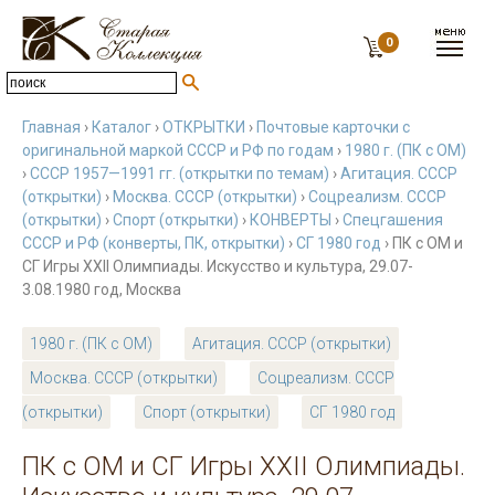
0
Главная
›
Каталог
›
ОТКРЫТКИ
›
Почтовые карточки с
оригинальной маркой СССР и РФ по годам
›
1980 г. (ПК с ОМ)
›
СССР 1957—1991 гг. (открытки по темам)
›
Агитация. СССР
(открытки)
›
Москва. СССР (открытки)
›
Соцреализм. СССР
(открытки)
›
Спорт (открытки)
›
КОНВЕРТЫ
›
Спецгашения
СССР и РФ (конверты, ПК, открытки)
›
СГ 1980 год
› ПК с ОМ и
СГ Игры XXII Олимпиады. Искусство и культура, 29.07-
3.08.1980 год, Москва
1980 г. (ПК с ОМ)
Агитация. СССР (открытки)
Москва. СССР (открытки)
Соцреализм. СССР
(открытки)
Спорт (открытки)
СГ 1980 год
ПК с ОМ и СГ Игры XXII Олимпиады.