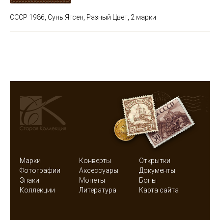
СССР 1986, Сунь Ятсен, Разный Цвет, 2 марки
Марки
Конверты
Открытки
Фотографии
Аксессуары
Документы
Знаки
Монеты
Боны
Коллекции
Литература
Карта сайта