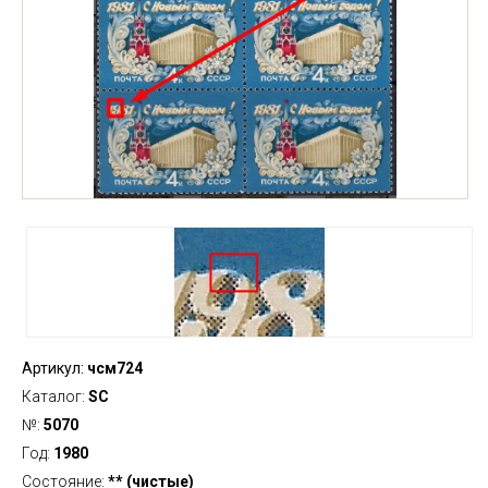
Артикул:
чсм724
Каталог:
SC
№:
5070
Год:
1980
Состояние:
** (чистые)