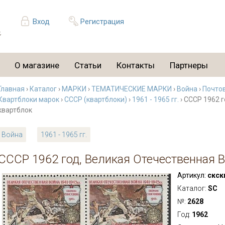
Вход
Регистрация
О магазине
Статьи
Контакты
Партнеры
Главная
›
Каталог
›
МАРКИ
›
ТЕМАТИЧЕСКИЕ МАРКИ
›
Война
›
Почтов
Квартблоки марок
›
СССР (квартблоки)
›
1961 - 1965 гг.
› СССР 1962 
квартблок
Война
1961 - 1965 гг.
СССР 1962 год, Великая Отечественная В
Артикул:
скск
Каталог:
SC
№:
2628
Год:
1962