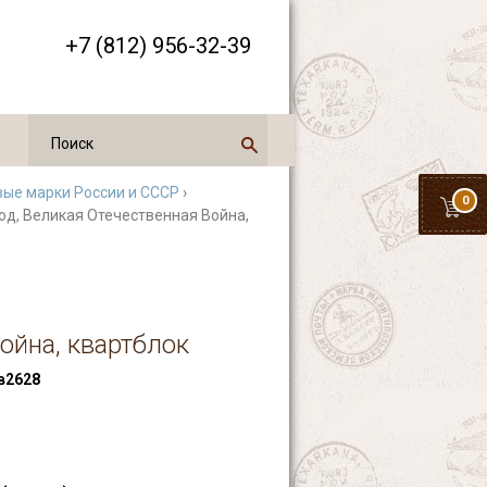
+7 (812) 956-32-39
ые марки России и СССР
›
0
год, Великая Отечественная Война,
ойна, квартблок
в2628