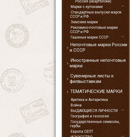
Россия (квартблоки)
Марки с купонами
Стандартные выпуски марок
СССР и РФ
Земские марки
Рекламно-почтовые марки
СССР и РФ
Гашеные марки СССР
Непочтовые марки России
и СССР
Иностранные непочтовые
марки
Сувенирные листы к
филвыставкам
ТЕМАТИЧЕСКИЕ МАРКИ
Арктика и Антарктика
Война
ВЫДАЮЩИЕСЯ ЛИЧНОСТИ
География и геология
Государственные символы,
гербы
Европа СЕПТ