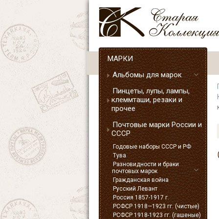
МАРКИ
Альбомы для марок
Пинцеты, лупы, лампы,
клеммташи, резаки и
прочее
Почтовые марки России и
СССР
Годовые наборы СССР и РФ
Тува
Разновидности и браки
почтовых марок
Гражданская война
Русский Левант
Россия 1857-1917 г.
РСФСР 1918—1923 гг. (чистые)
РСФСР 1918-1923 гг. (гашеные)