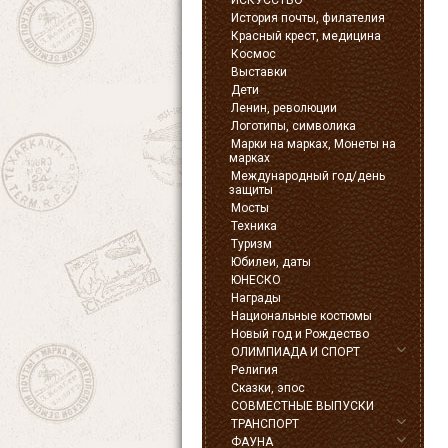
ИСКУССТВО
История почты, филателия
Красный крест, медицина
Космос
Выставки
Дети
Ленин, революции
Логотипы, символика
Марки на марках, Монеты на
марках
Международный год/день
защиты
Мосты
Техника
Туризм
Юбилеи, даты
ЮНЕСКО
Награды
Национальные костюмы
Новый год и Рождество
ОЛИМПИАДА И СПОРТ
Религия
Сказки, эпос
СОВМЕСТНЫЕ ВЫПУСКИ
ТРАНСПОРТ
ФАУНА