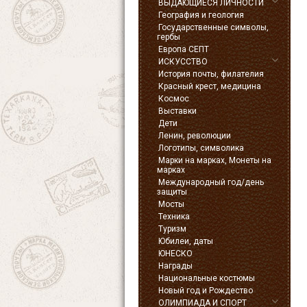
ВЫДАЮЩИЕСЯ ЛИЧНОСТИ
География и геология
Государственные символы,
гербы
Европа СЕПТ
ИСКУССТВО
История почты, филателия
Красный крест, медицина
Космос
Выставки
Дети
Ленин, революции
Логотипы, символика
Марки на марках, Монеты на
марках
Международный год/день
защиты
Мосты
Техника
Туризм
Юбилеи, даты
ЮНЕСКО
Награды
Национальные костюмы
Новый год и Рождество
ОЛИМПИАДА И СПОРТ