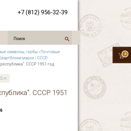
+7 (812) 956-32-39
ные символы, гербы
›
Почтовые
0
Квартблоки марок
›
СССР
я республика". СССР 1951 год
5 гг.
еспублика". СССР 1951
6