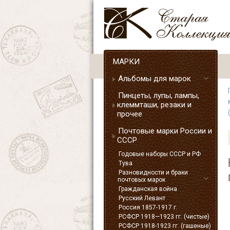
МАРКИ
Альбомы для марок
Пинцеты, лупы, лампы,
клеммташи, резаки и
прочее
Почтовые марки России и
СССР
Годовые наборы СССР и РФ
Тува
Разновидности и браки
почтовых марок
Гражданская война
Русский Левант
Россия 1857-1917 г.
РСФСР 1918—1923 гг. (чистые)
РСФСР 1918-1923 гг. (гашеные)