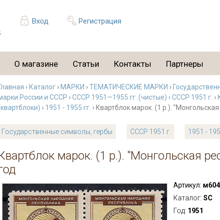
Вход
Регистрация
О магазине
Статьи
Контакты
Партнеры
Главная
›
Каталог
›
МАРКИ
›
ТЕМАТИЧЕСКИЕ МАРКИ
›
Государствен
марки России и СССР
›
СССР 1951—1955 гг. (чистые)
›
СССР 1951 г.
›
(квартблоки)
›
1951 - 1955 гг.
› Квартблок марок. (1 р.). "Монгольска
Государственные символы, гербы
СССР 1951 г.
1951 - 195
Квартблок марок. (1 р.). "Монгольская р
год
Артикул:
м604
Каталог:
SC
Год:
1951