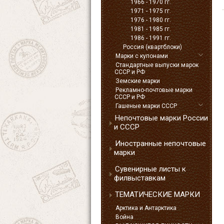
1966 - 1970 гг.
1971 - 1975 гг.
1976 - 1980 гг.
1981 - 1985 гг.
1986 - 1991 гг.
Россия (квартблоки)
Марки с купонами
Стандартные выпуски марок
СССР и РФ
Земские марки
Рекламно-почтовые марки
СССР и РФ
Гашеные марки СССР
Непочтовые марки России
и СССР
Иностранные непочтовые
марки
Сувенирные листы к
филвыставкам
ТЕМАТИЧЕСКИЕ МАРКИ
Арктика и Антарктика
Война