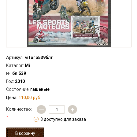
Артикул:
мТого539блг
Каталог:
Mi
№:
бл.539
Год:
2010
Состояние:
гашеные
110,00 руб.
Цена:
—
+
Количество:
*
3 доступно для заказа