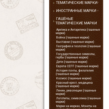
ТЕМАТИЧЕСКИЕ МАРКИ
ИНОСТРАННЫЕ МАРКИ
ГАШЁНЫЕ
ТЕМАТИЧЕСКИЕ МАРКИ
Арктика и Антарктика (гашеные
марки)
Война (гашеные марки)
Выставки (гашеные марки)
География и геология (гашеные
марки)
Государственные символы,
гербы (гашеные марки)
Дети (гашеные марки)
Европа СЕПТ (гашеные марки)
История почты, филателия
(гашеные марки)
Космос (гашеные марки)
Красный крест, медицина
(гашеные марки)
Ленин, революции (гашеные
марки)
Логотипы, символика (гашеные
марки)
Марки на марках, Монеты на