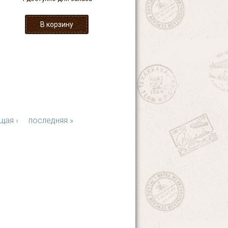
щая ›
последняя »