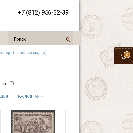
+7 (812) 956-32-39
нспорт (гашеные марки)
›
0
вым:
щая ›
последняя »