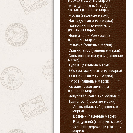
марках (гашеные марки)
Международный год/день
защиты (гашеные марки)
Мосты (гашеные марки)
Награды (гашеные марки)
Национальные костюмы
(гашеные марки)
Новый год и Рождество
(гашеные марки)
Религия (гашеные марки)
Сказки, эпос (гашеные марки)
Совместные выпуски (гашеные
марки)
Туризм (гашеные марки)
Юбилеи, даты (гашеные марки)
ЮНЕСКО (гашеные марки)
Флора (гашеные марки)
Выдающиеся личности
(гашеные марки)
Искусство (гашеные марки)
Транспорт (гашеные марки)
Автомобильный (гашеные
марки)
Водный (гашеные марки)
Воздушный (гашеные марки)
Железнодорожный (гашеные
марки)