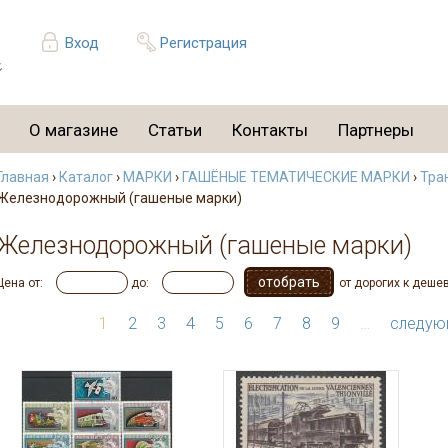
Вход
Регистрация
О магазине
Статьи
Контакты
Партнеры
Главная
›
Каталог
›
МАРКИ
›
ГАШЁНЫЕ ТЕМАТИЧЕСКИЕ МАРКИ
›
Тра
Железнодорожный (гашеные марки)
Железнодорожный (гашеные марки)
Цена от:
до:
от дорогих к деше
1
2
3
4
5
6
7
8
9
…
следую