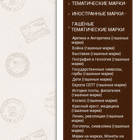
ТЕМАТИЧЕСКИЕ МАРКИ
ИНОСТРАННЫЕ МАРКИ
ГАШЁНЫЕ
ТЕМАТИЧЕСКИЕ МАРКИ
Арктика и Антарктика (гашеные
марки)
Война (гашеные марки)
Выставки (гашеные марки)
География и геология (гашеные
марки)
Государственные символы,
гербы (гашеные марки)
Дети (гашеные марки)
Европа СЕПТ (гашеные марки)
История почты, филателия
(гашеные марки)
Космос (гашеные марки)
Красный крест, медицина
(гашеные марки)
Ленин, революции (гашеные
марки)
Логотипы, символика (гашеные
марки)
Марки на марках, Монеты на