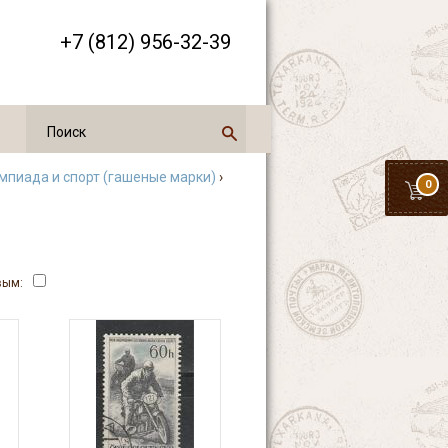
+7 (812) 956-32-39
мпиада и спорт (гашеные марки)
›
0
вым: