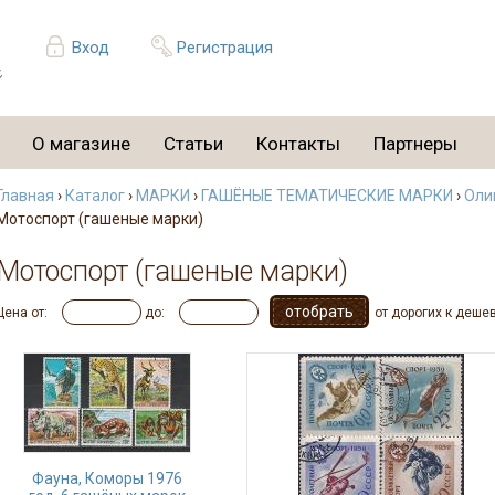
Вход
Регистрация
О магазине
Статьи
Контакты
Партнеры
Главная
›
Каталог
›
МАРКИ
›
ГАШЁНЫЕ ТЕМАТИЧЕСКИЕ МАРКИ
›
Оли
Мотоспорт (гашеные марки)
Мотоспорт (гашеные марки)
Цена от:
до:
от дорогих к деше
Фауна, Коморы 1976