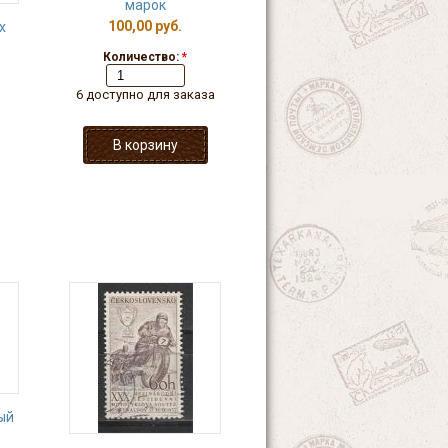
марок
100,00 руб.
х
Количество:
*
6 доступно для заказа
ый