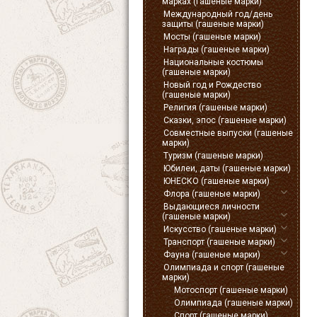
марках (гашеные марки)
Международный год/день
защиты (гашеные марки)
Мосты (гашеные марки)
Награды (гашеные марки)
Национальные костюмы
(гашеные марки)
Новый год и Рождество
(гашеные марки)
Религия (гашеные марки)
Сказки, эпос (гашеные марки)
Совместные выпуски (гашеные
марки)
Туризм (гашеные марки)
Юбилеи, даты (гашеные марки)
ЮНЕСКО (гашеные марки)
Флора (гашеные марки)
Выдающиеся личности
(гашеные марки)
Искусство (гашеные марки)
Транспорт (гашеные марки)
Фауна (гашеные марки)
Олимпиада и спорт (гашеные
марки)
Мотоспорт (гашеные марки)
Олимпиада (гашеные марки)
Спорт (гашеные марки)