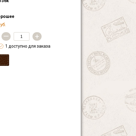
736к
орошее
уб.
—
+
1 доступно для заказа