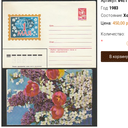
Артикул:
ячс1
Год:
1983
Состояние:
Х
450,00 р
Цена:
Количество:
*