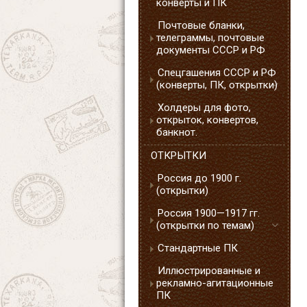
конверты и ПК
Почтовые бланки,
телеграммы, почтовые
документы СССР и РФ
Спецгашения СССР и РФ
(конверты, ПК, открытки)
Холдеры для фото,
открыток, конвертов,
банкнот.
ОТКРЫТКИ
Россия до 1900 г.
(открытки)
Россия 1900—1917 гг.
(открытки по темам)
Стандартные ПК
Иллюстрированные и
рекламно-агитационные
ПК