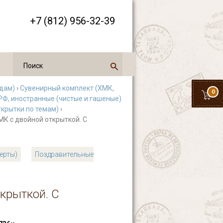
+7 (812) 956-32-39
одам)
›
Сувенирный комплект (ХМК,
0
РФ, иностранные (чистые и гашеные)
ткрытки по темам)
›
МК с двойной открыткой. С
верты)
Поздравительные
крыткой. С