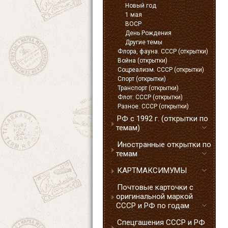
Новый год
1 мая
ВОСР
День Рождения
Другие темы
Флора, фауна. СССР (открытки)
Война (открытки)
Соцреализм. СССР (открытки)
Спорт (открытки)
Транспорт (открытки)
Флот. СССР (открытки)
Разное. СССР (открытки)
РФ с 1992 г. (открытки по
темам)
Иностранные открытки по
темам
КАРТМАКСИМУМЫ
Почтовые карточки с
оригинальной маркой
СССР и РФ по годам
Спецгашения СССР и РФ