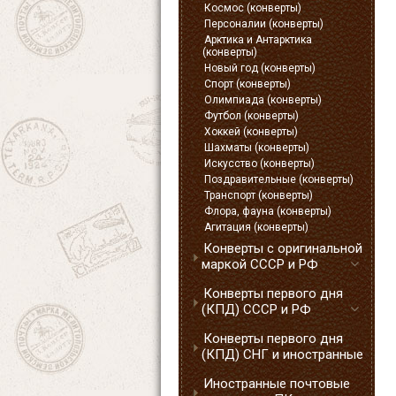
Космос (конверты)
Персоналии (конверты)
Арктика и Антарктика
(конверты)
Новый год (конверты)
Спорт (конверты)
Олимпиада (конверты)
Футбол (конверты)
Хоккей (конверты)
Шахматы (конверты)
Искусство (конверты)
Поздравительные (конверты)
Транспорт (конверты)
Флора, фауна (конверты)
Агитация (конверты)
Конверты с оригинальной
маркой СССР и РФ
Конверты первого дня
(КПД) СССР и РФ
Конверты первого дня
(КПД) СНГ и иностранные
Иностранные почтовые