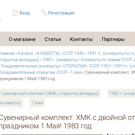
Вход
Регистрация
О магазине
Статьи
Контакты
Партнеры
Главная
›
Каталог
›
КОНВЕРТЫ
›
СССР 1946—1991 гг. (конверты по г
открытка, вкладыш)
›
1983 г. (конверты)
›
Конверты по темам СССР, 
›
Поздравительные (конверты)
›
ОТКРЫТКИ
›
СССР 1957—1991 гг. (о
Поздравительные открытки. СССР
›
1 мая
› Сувенирный комплект. Х
праздником 1 Мая! 1983 год.
Сувенирный комплект (ХМК, открытка, вкладыш)
1983 г. (кон
(конверты)
1 мая
Сувенирный комплект. ХМК с двойной от
праздником 1 Мая! 1983 год.