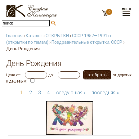
0
Главная
›
Каталог
›
ОТКРЫТКИ
›
СССР 1957—1991 гг.
(открытки по темам)
›
Поздравительные открытки. СССР
›
День Рождения
День Рождения
Цена от:
до:
от дорогих
к дешевым:
1
2
3
4
следующая ›
последняя »