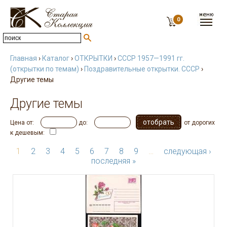
0
Главная
›
Каталог
›
ОТКРЫТКИ
›
СССР 1957—1991 гг.
(открытки по темам)
›
Поздравительные открытки. СССР
›
Другие темы
Другие темы
Цена от:
до:
от дорогих
к дешевым:
1
2
3
4
5
6
7
8
9
…
следующая ›
последняя »