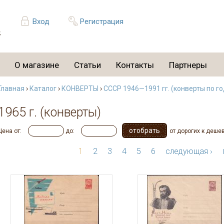
Вход
Регистрация
О магазине
Статьи
Контакты
Партнеры
Главная
›
Каталог
›
КОНВЕРТЫ
›
СССР 1946—1991 гг. (конверты по г
1965 г. (конверты)
Цена от:
до:
от дорогих к деше
1
2
3
4
5
6
следующая ›