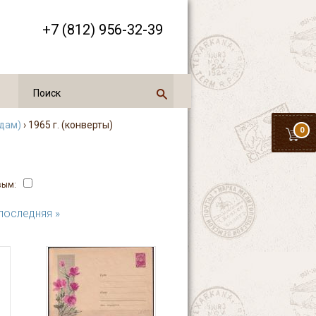
+7 (812) 956-32-39
одам)
› 1965 г. (конверты)
0
вым:
последняя »