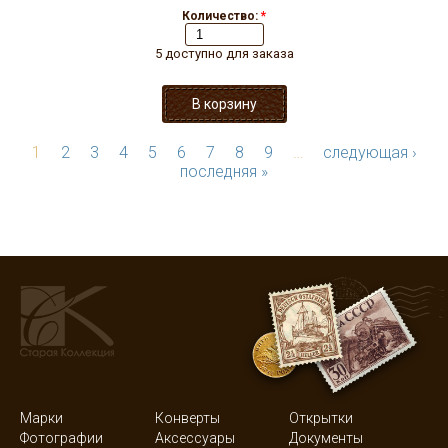
Количество:
*
5 доступно для заказа
1
2
3
4
5
6
7
8
9
…
следующая ›
последняя »
Марки
Конверты
Открытки
Фотографии
Аксессуары
Документы