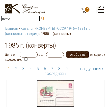
0
Главная
›
Каталог
›
КОНВЕРТЫ
›
СССР 1946—1991 гг.
(конверты по годам)
› 1985 г. (конверты)
1985 г. (конверты)
Цена от:
до:
от дорогих
к дешевым:
1
2
3
4
5
6
7
8
9
…
следующая ›
последняя »