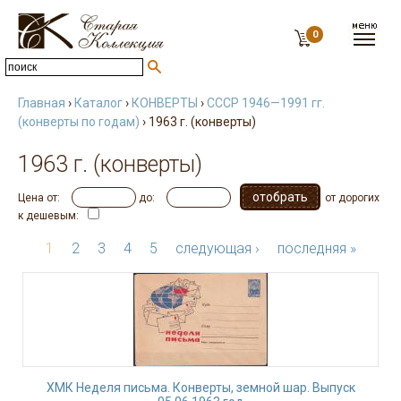
0
Главная
›
Каталог
›
КОНВЕРТЫ
›
СССР 1946—1991 гг.
(конверты по годам)
› 1963 г. (конверты)
1963 г. (конверты)
Цена от:
до:
от дорогих
к дешевым:
1
2
3
4
5
следующая ›
последняя »
ХМК Неделя письма. Конверты, земной шар. Выпуск