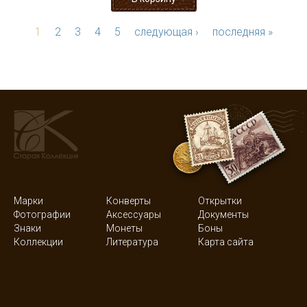
1
2
3
4
5
следующая ›
последняя »
Марки
Конверты
Открытки
Фотографии
Аксессуары
Документы
Знаки
Монеты
Боны
Коллекции
Литература
Карта сайта