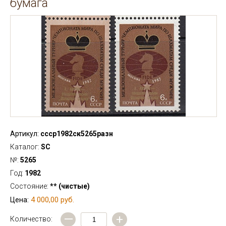
бумага
Артикул:
ссср1982ск5265разн
Каталог:
SC
№:
5265
Год:
1982
Состояние:
** (чистые)
4 000,00 руб.
Цена:
—
+
Количество: