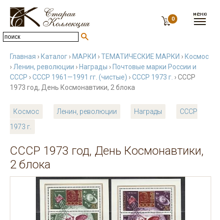
0
Главная
›
Каталог
›
МАРКИ
›
ТЕМАТИЧЕСКИЕ МАРКИ
›
Космос
›
Ленин, революции
›
Награды
›
Почтовые марки России и
СССР
›
СССР 1961—1991 гг. (чистые)
›
СССР 1973 г.
› СССР
1973 год, День Космонавтики, 2 блока
Космос
Ленин, революции
Награды
СССР
1973 г.
СССР 1973 год, День Космонавтики,
2 блока