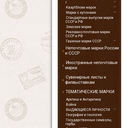
г.
Квартблоки марок
Марки с купонами
Стандартные выпуски марок
СССР и РФ
Земские марки
Рекламно-почтовые марки
СССР и РФ
Гашеные марки СССР
Непочтовые марки России
и СССР
Иностранные непочтовые
марки
Сувенирные листы к
филвыставкам
ТЕМАТИЧЕСКИЕ МАРКИ
Арктика и Антарктика
Война
ВЫДАЮЩИЕСЯ ЛИЧНОСТИ
География и геология
Государственные символы,
гербы