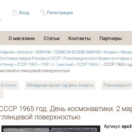
Вход
Регистрация
О магазине
Статьи
Контакты
Партнеры
Главная
›
Каталог
›
МАРКИ
›
ТЕМАТИЧЕСКИЕ МАРКИ
›
Космос
›
Межд
Почтовые марки России и СССР
›
Разновидности и браки почтовых 
оттенку
›
СССР 1961—1991 гг. (чистые)
›
СССР 1965 г.
› СССР 1965 год
матовой и глянцевой поверхностью
Космос
Международный год/день защиты
Разновидности
г.
СССР 1965 год. День космонавтики. 2 ма
глянцевой поверхностью
Артикул:
про3