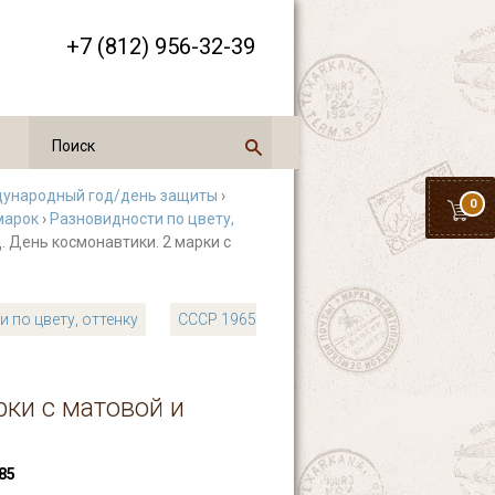
+7 (812) 956-32-39
ународный год/день защиты
›
0
марок
›
Разновидности по цвету,
. День космонавтики. 2 марки с
 по цвету, оттенку
СССР 1965
рки с матовой и
85