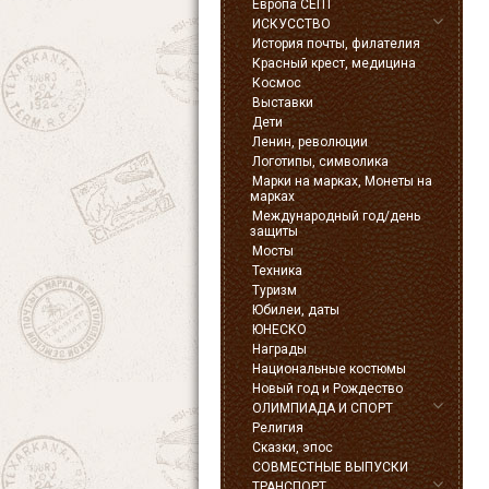
Европа СЕПТ
ИСКУССТВО
История почты, филателия
Красный крест, медицина
Космос
Выставки
Дети
Ленин, революции
Логотипы, символика
Марки на марках, Монеты на
марках
Международный год/день
защиты
Мосты
Техника
Туризм
Юбилеи, даты
ЮНЕСКО
Награды
Национальные костюмы
Новый год и Рождество
ОЛИМПИАДА И СПОРТ
Религия
Сказки, эпос
СОВМЕСТНЫЕ ВЫПУСКИ
ТРАНСПОРТ