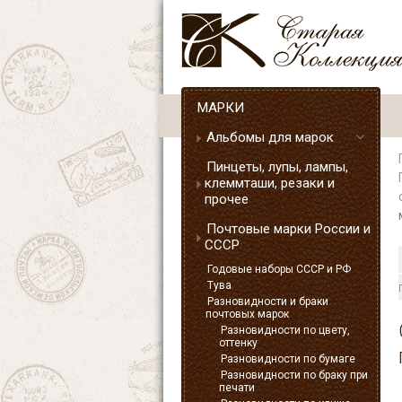
МАРКИ
Альбомы для марок
Пинцеты, лупы, лампы,
клеммташи, резаки и
прочее
Почтовые марки России и
СССР
Годовые наборы СССР и РФ
Тува
Разновидности и браки
почтовых марок
Разновидности по цвету,
оттенку
Разновидности по бумаге
Разновидности по браку при
печати