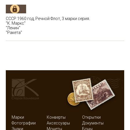
СССР 1960 год, Речной Флот, 3 марки серия.
"К. Маркс"
"Ленин"
"Ракета"
Марки
Конверты
Открытки
Фотографии
Аксессуары
Документы
Знаки
Монеты
Боны