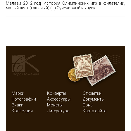
Малави 2012 год. История Олимпийских игр в филателии,
малый лист (гашёный) (III)
Сувенирный выпуск.
Марки
Конверты
Открытки
Фотографии
Аксессуары
Документы
Знаки
Монеты
Боны
Коллекции
Литература
Карта сайта