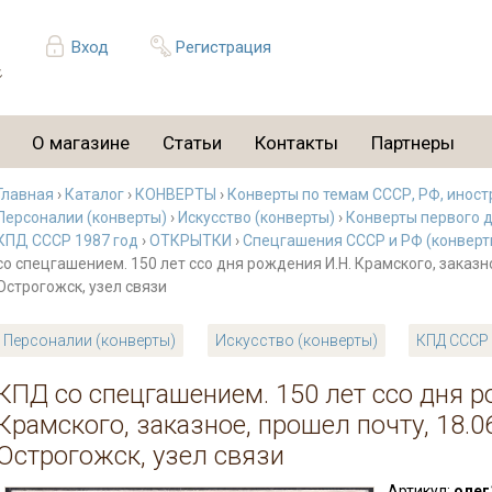
Вход
Регистрация
О магазине
Статьи
Контакты
Партнеры
Главная
›
Каталог
›
КОНВЕРТЫ
›
Конверты по темам СССР, РФ, иност
Персоналии (конверты)
›
Искусство (конверты)
›
Конверты первого д
КПД СССР 1987 год
›
ОТКРЫТКИ
›
Спецгашения СССР и РФ (конверты
со спецгашением. 150 лет ссо дня рождения И.Н. Крамского, заказно
Острогожск, узел связи
Персоналии (конверты)
Искусство (конверты)
КПД СССР 
КПД со спецгашением. 150 лет ссо дня р
Крамского, заказное, прошел почту, 18.06
Острогожск, узел связи
Артикул:
олег