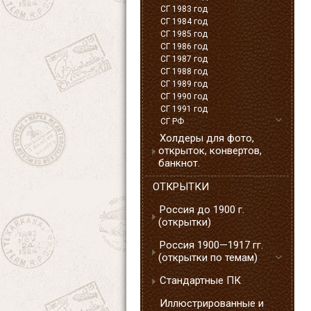
СГ 1983 год
СГ 1984 год
СГ 1985 год
СГ 1986 год
СГ 1987 год
СГ 1988 год
СГ 1989 год
СГ 1990 год
СГ 1991 год
СГ РФ
Холдеры для фото,
открыток, конвертов,
банкнот.
ОТКРЫТКИ
Россия до 1900 г.
(открытки)
Россия 1900—1917 гг.
(открытки по темам)
Стандартные ПК
Иллюстрированные и