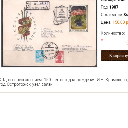
Год:
1987
Состояние:
Х
150,00 р
Цена:
Количество:
*
КПД со спецгашением. 150 лет ссо дня рождения И.Н. Крамского, 
год, Острогожск, узел связи