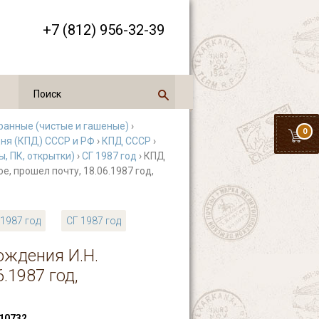
+7 (812) 956-32-39
ранные (чистые и гашеные)
›
0
ня (КПД) СССР и РФ
›
КПД СССР
›
, ПК, открытки)
›
СГ 1987 год
› КПД
е, прошел почту, 18.06.1987 год,
1987 год
СГ 1987 год
ождения И.Н.
.1987 год,
10732