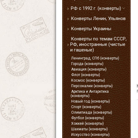
РФ с 1992 г. (конверты)
Конверты Ленин, Ульянов
Конверты Украины
Конверты по темам СССР,
РФ, иностранные (чистые
и гашеные)
Ленинград, СПб (конверты)
Города (конверты)
Авиация (конверты)
Флот (конверты)
Космос (конверты)
Персоналии (конверты)
Арктика и Антарктика
(конверты)
Новый год (конверты)
Спорт (конверты)
Олимпиада (конверты)
Футбол (конверты)
Хоккей (конверты)
Шахматы (конверты)
Искусство (конверты)